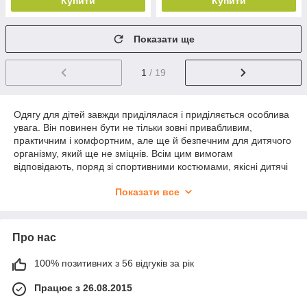
Купити
Купити
Показати ще
1
/ 19
Одягу для дітей завжди приділялася і приділяється особлива
увага. Він повинен бути не тільки зовні привабливим,
практичним і комфортним, але ще й безпечним для дитячого
організму, який ще не зміцнів. Всім цим вимогам
відповідають, поряд зі спортивними костюмами, якісні дитячі
спортивні штани. Саме тому цей вид одягу для дітей, чи то
Показати все
хлопчиків, чи дівчаток, є однією з найбільш затребуваних
категорій товарів у будь-який сезон.
Де купити спортивні штани оптом в
Про нас
Україні
100% позитивних з 56 відгуків за рік
Якщо ви шукаєте надійного оптового постачальника
спортивних штанів та інших категорій дитячого одягу для
Працює з 26.08.2015
свого магазину, бутіка, торгового майданчика або інтернет-
платформи, радимо налагодити співпрацю з компанією