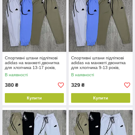
Спортивні штани підліткові
Спортивні штани підліткові
adidas на манжеті двонитка
adidas на манжеті двонитка
для хлопчика 13-17 років,
для хлопчика 9-13 років,
колір уточнюйте під час
колір уточнюйте під час
В наявності
В наявності
замовлення
замовлення
380
329
₴
₴
Купити
Купити