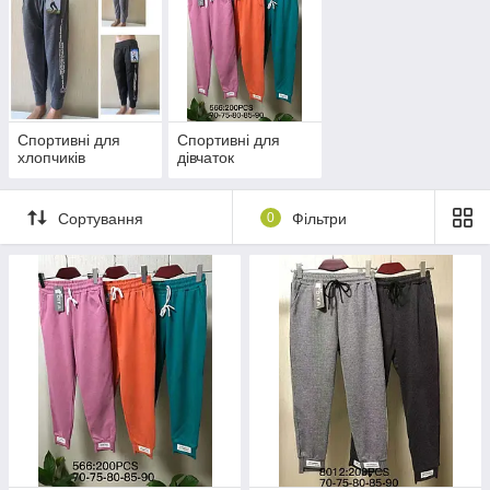
Спортивні для
Спортивні для
хлопчиків
дівчаток
Сортування
0
Фільтри
Тільки кращі вироби!
Величезний вибір різних моделей спортивних
штанів для дітей. Лояльна вартість — купуючи
партії оптом від
5
одиниць товару, ви ніде не
знайдете вартості нижче. В асортименті
представлені штани для хлопчиків і для дівчаток