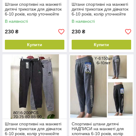
Штани спортивні на манжеті
Штани спортивні на манжеті
від
2
років, а також моделі унісекс. Зручний
дитячі трикотаж для дівчаток
дитячі трикотаж для дівчаток
каталог, полегшує вибір виробів. Доставка
6-10 років, колір уточнюйте
6-10 років, колір уточнюйте
можлива по всій Україні в найкоротші терміни.
під час замовлення
під час замовлення
В наявності
В наявності
230
230
₴
₴
Перейти до асортименту
Купити
Купити
Переваги спортивних штанів для
дітей
1
Універсальність — такий одяг відмінно
підходить для занять спортом, для
прогулянок, сімейного відпочинку і
времяпровождений на дитячих
майданчиках.
Штани спортивні на манжеті
Спортивні штани дитячі
2
Доступність — в асортименті клієнтам
дитячі трикотаж для дівчаток
НАДПИСИ на манжеті для
6-10 років, колір уточнюйте
хлопчика 6-10 років, колір
доступний величезний вибір штанів,