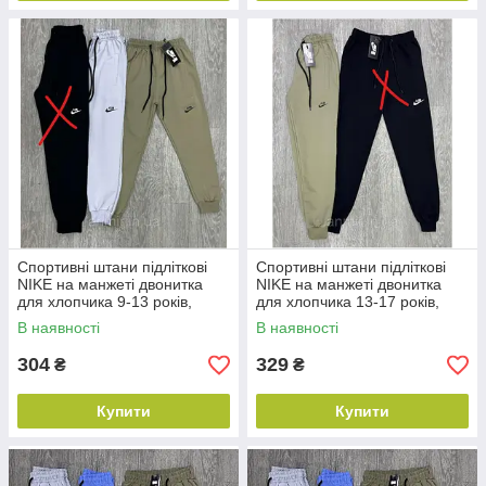
Спортивні штани підліткові
Спортивні штани підліткові
NIKE на манжеті двонитка
NIKE на манжеті двонитка
для хлопчика 9-13 років,
для хлопчика 13-17 років,
колір уточнюйте під час
колір як на фото
В наявності
В наявності
замовлення
304
329
₴
₴
Купити
Купити