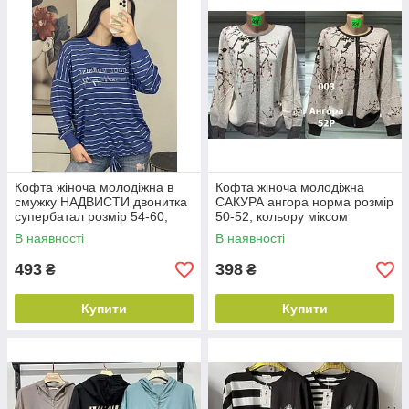
Кофта жіноча молодіжна в
Кофта жіноча молодіжна
смужку НАДВИСТИ двонитка
САКУРА ангора норма розмір
супербатал розмір 54-60,
50-52, кольору міксом
колір уточнюйте під час
В наявності
В наявності
замовлення
493
398
₴
₴
Купити
Купити