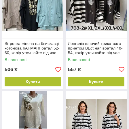
Вітровка жіноча на блискавці
Лонгслів жіночий трикотаж з
котонова КАРМАНІ батал 52-
принтом ВЕct напівбатал 48-
60, колір уточнюйте під час
54, колір уточнюйте під час
замовлення
замовлення
В наявності
В наявності
506
557
₴
₴
Купити
Купити