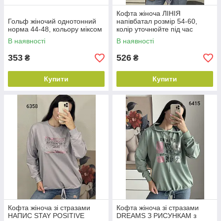
Кофта жіноча ЛІНІЯ
Гольф жіночий однотонний
напівбатал розмір 54-60,
норма 44-48, кольору міксом
колір уточнюйте під час
замовлення
В наявності
В наявності
353
526
₴
₴
Купити
Купити
Кофта жіноча зі стразами
Кофта жіноча зі стразами
НАПИС STAY POSITIVE
DREAMS З РИСУНКАМ з