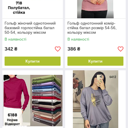
Гольф жіночий однотонний
Гольф однотонний комір-
базовий горлостійка батал
стійка батал розмір 54-56,
50-54, кольору міксом
кольору міксом
В наявності
В наявності
342
386
₴
₴
Купити
Купити