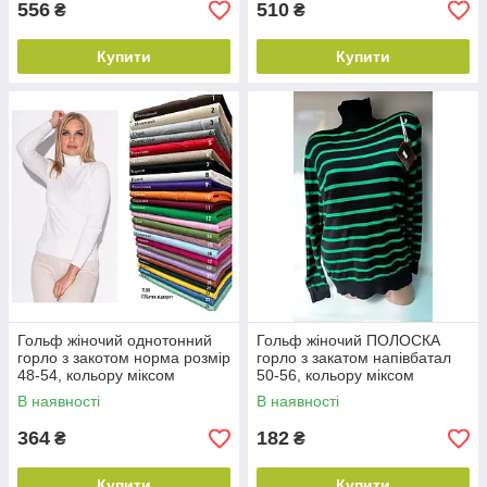
556
510
₴
₴
Купити
Купити
Гольф жіночий однотонний
Гольф жіночий ПОЛОСКА
горло з закотом норма розмір
горло з закатом напівбатал
48-54, кольору міксом
50-56, кольору міксом
В наявності
В наявності
364
182
₴
₴
Купити
Купити