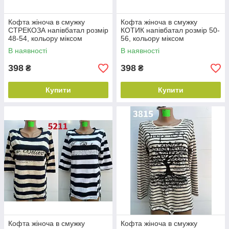
Кофта жіноча в смужку
Кофта жіноча в смужку
СТРЕКОЗА напівбатал розмір
КОТИК напівбатал розмір 50-
48-54, кольору міксом
56, кольору міксом
В наявності
В наявності
398
398
₴
₴
Купити
Купити
Кофта жіноча в смужку
Кофта жіноча в смужку