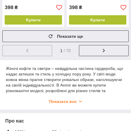
398
398
₴
₴
Купити
Купити
Показати ще
1
/ 70
Жіночі кофти та светри – невіддільна частина гардероба, що
надає затишок та стиль у холодну пору року. У світі моди
кожна жінка прагне створити унікальні образи, наголошуючи
на своїй індивідуальності. В Anmir ви можете купити
різноманітні моделі, розроблені для різних стилів та
уподобань, щоб кожна дама могла знайти ідеальний варіант,
Показати все
що поєднує тепло, комфорт і стиль. Ми співпрацюємо з
виробниками з різних країн – Туреччини, Китаю, Польщі,
України – щоб надати вам найкращі варіанти за доступними
цінами.
Про нас
Широкий вибір жіночих кофт та светрів