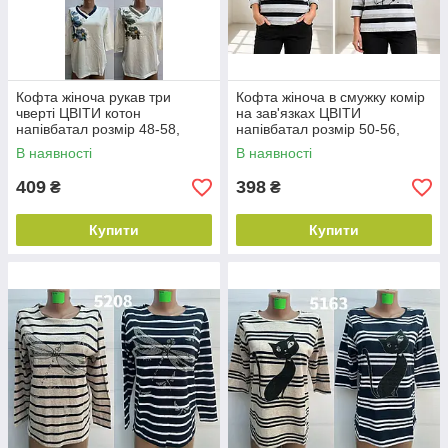
Кофта жіноча рукав три
Кофта жіноча в смужку комір
чверті ЦВІТИ котон
на зав'язках ЦВІТИ
напівбатал розмір 48-58,
напівбатал розмір 50-56,
колір уточнюйте під час
колір уточнюйте під час
В наявності
В наявності
замовлення
замовлення
409
398
₴
₴
Купити
Купити