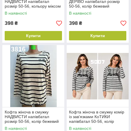
НАДВИСТИ напівбатал
ДЕРІВО напівбатал розмір
розмір 50-56, кольору міксом
50-56, колір бежевий
В наявності
В наявності
398
398
₴
₴
Купити
Купити
Кофта жіноча в смужку
Кофта жіноча в смужку комір
НАДВИСТИ напівбатал
із зав'язками КоТИКИ
розмір 50-56, колір бежевий
напівбатал 50-56, колір
уточнюйте під час
В наявності
В наявності
замовлення