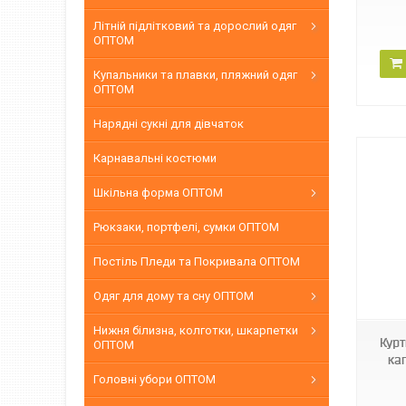
Літній підлітковий та дорослий одяг
ОПТОМ
Купальники та плавки, пляжний одяг
ОПТОМ
Нарядні сукні для дівчаток
Карнавальні костюми
Шкільна форма ОПТОМ
Рюкзаки, портфелі, сумки ОПТОМ
Постіль Пледи та Покривала ОПТОМ
ЧИН 23-1
Одяг для дому та сну ОПТОМ
Нижня білизна, колготки, шкарпетки
Курт
ОПТОМ
ка
Головні убори ОПТОМ