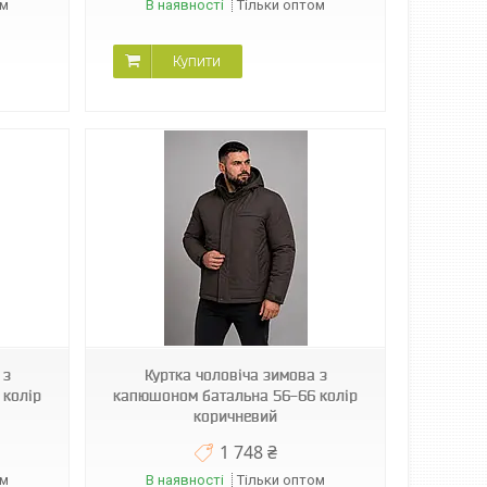
ом
В наявності
Тільки оптом
Купити
 з
Куртка чоловіча зимова з
 колір
капюшоном батальна 56-66 колір
коричневий
1 748 ₴
ом
В наявності
Тільки оптом