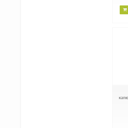
BINOR B-414
капю