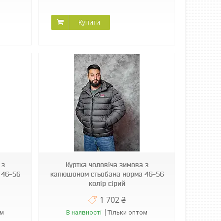
Купити
 з
Куртка чоловіча зимова з
 46-56
капюшоном стьобана норма 46-56
колір сірий
1 702 ₴
ом
В наявності
Тільки оптом