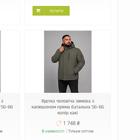
Купити
 з
Куртка чоловіча зимова з
 56-66
капюшоном пряма батальна 56-66
колір хакі
1 748 ₴
ом
В наявності
Тільки оптом