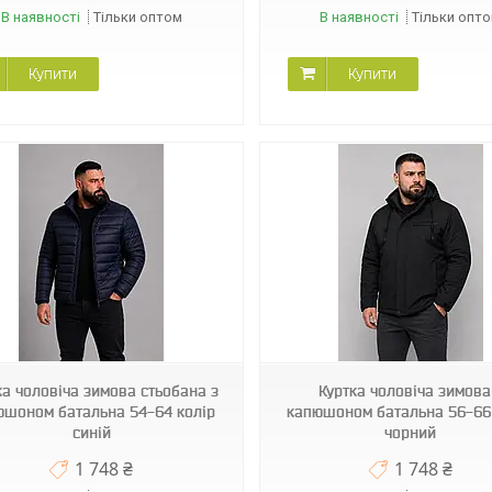
В наявності
Тільки оптом
В наявності
Тільки опт
Купити
Купити
BINOR B-404
BINOR B-404
ка чоловіча зимова стьобана з
Куртка чоловіча зимова
юшоном батальна 54-64 колір
капюшоном батальна 56-66
синій
чорний
1 748 ₴
1 748 ₴