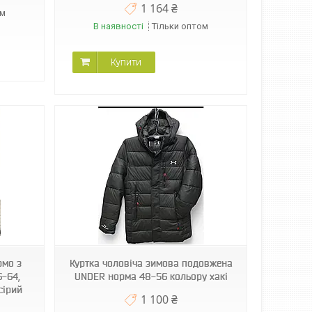
1 164 ₴
ом
В наявності
Тільки оптом
Купити
рмо з
Куртка чоловіча зимова подовжена
-64,
UNDER норма 48-56 кольору хакі
-сірий
1 100 ₴