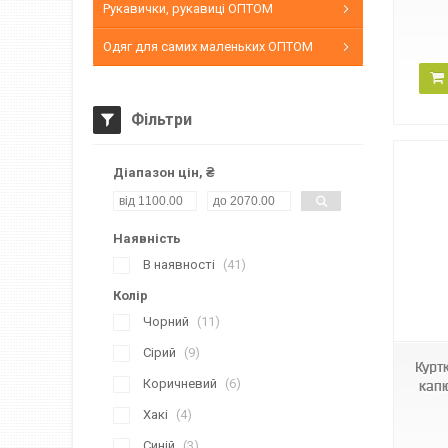
Рукавички, рукавиці ОПТОМ
Одяг для самих маленьких ОПТОМ
Фільтри
Діапазон цін, ₴
Наявність
В наявності
41
Колір
BINOR B-2703
Чорний
11
Сірий
9
Курт
Коричневий
6
кап
Хакі
4
Синій
3