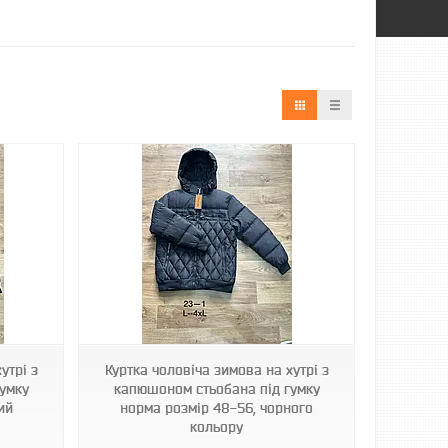
утрі з
Куртка чоловіча зимова на хутрі з
умку
капюшоном стьобана під гумку
ий
норма розмір 48-56, чорного
кольору