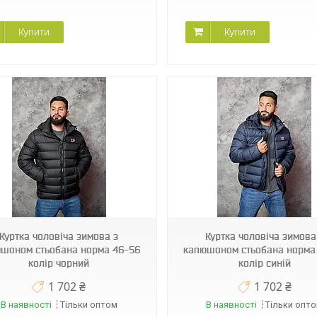
Купити
Купити
BINOR B-458
BINOR B-458
Куртка чоловіча зимова з
Куртка чоловіча зимова
шоном стьобана норма 46-56
капюшоном стьобана норма
колір чорний
колір синій
1 702 ₴
1 702 ₴
В наявності
Тільки оптом
В наявності
Тільки опт