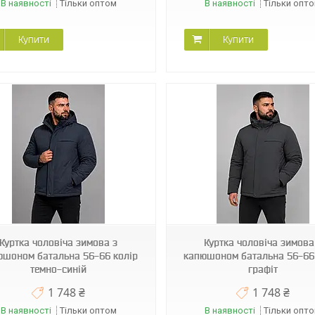
В наявності
Тільки оптом
В наявності
Тільки опт
Купити
Купити
BINOR B-404
BINOR B-404
Куртка чоловіча зимова з
Куртка чоловіча зимова
юшоном батальна 56-66 колір
капюшоном батальна 56-66
темно-синій
графіт
1 748 ₴
1 748 ₴
В наявності
Тільки оптом
В наявності
Тільки опт