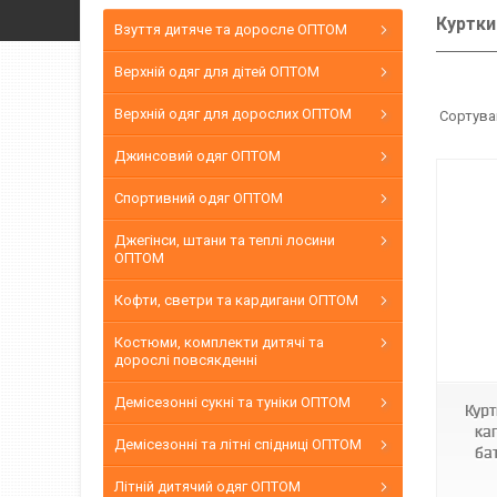
Куртки
Взуття дитяче та доросле ОПТОМ
Верхній одяг для дітей ОПТОМ
Верхній одяг для дорослих ОПТОМ
Джинсовий одяг ОПТОМ
Спортивний одяг ОПТОМ
Джегінси, штани та теплі лосини
ОПТОМ
Кофти, светри та кардигани ОПТОМ
ЧИН B-1
Костюми, комплекти дитячі та
дорослі повсякденні
Демісезонні сукні та туніки ОПТОМ
Курт
ка
Демісезонні та літні спідниці ОПТОМ
ба
Літній дитячий одяг ОПТОМ