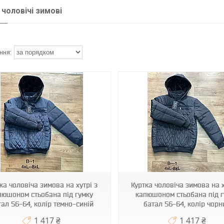
 чоловічі зимові
ЧИН B-1
ЧИН 23-1
ка чоловіча зимова на хутрі з
Куртка чоловіча зимова на х
пюшоном стьобана під гумку
капюшоном стьобана під г
тал 56-64, колір темно-синій
батал 56-64, колір чорн
1 417 ₴
1 417 ₴