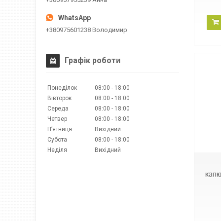
+380975601238 Володимир
Графік роботи
Понеділок
08:00
18:00
Вівторок
08:00
18:00
Середа
08:00
18:00
Четвер
08:00
18:00
Пʼятниця
Вихідний
BINOR B-458
Субота
08:00
18:00
Неділя
Вихідний
капю