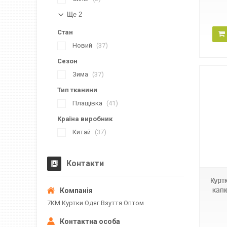
Ще 2
Стан
Новий
37
Сезон
Зима
37
Тип тканини
Плащівка
41
Країна виробник
Китай
37
BINOR B-2703
Контакти
Курт
кап
7КМ Куртки Одяг Взуття Оптом