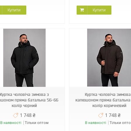
Купити
Купити
BINOR B-414
BINOR B-414
Куртка чоловіча зимова з
Куртка чоловіча зимова
шоном пряма батальна 56-66
капюшоном пряма батальна
колір чорний
колір коричневий
1 748 ₴
1 748 ₴
В наявності
Тільки оптом
В наявності
Тільки опт