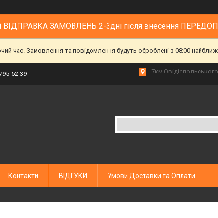
 і ВІДПРАВКА ЗАМОВЛЕНЬ 2-3дні після внесення ПЕРЕДО
очий час. Замовлення та повідомлення будуть оброблені з 08:00 найближч
7км Овідіопольського 
 795-52-39
Контакти
ВІДГУКИ
Умови Доставки та Оплати