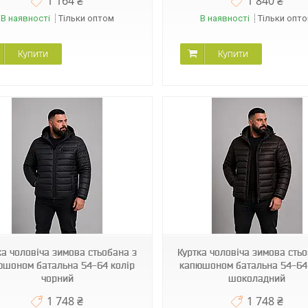
1 164 ₴
1 840 ₴
В наявності
Тільки оптом
В наявності
Тільки опт
Купити
Купити
BINOR B-2703
BINOR B-2703
ка чоловіча зимова стьобана з
Куртка чоловіча зимова стьо
юшоном батальна 54-64 колір
капюшоном батальна 54-64
чорний
шоколадний
1 748 ₴
1 748 ₴