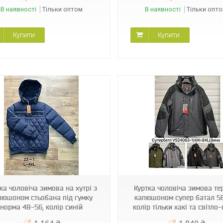
В наявності
Тільки оптом
В наявності
Тільки опт
Купити
Купити
BAZOVA VS24063
VANDA 2311
ка чоловіча зимова на хутрі з
Куртка чоловіча зимова те
пюшоном стьобана під гумку
капюшоном супер батал 56
норма 48-56, колір синій
колір тільки хакі та світло