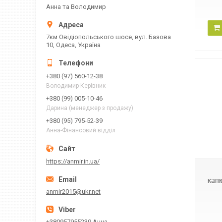
Анна та Володимир
7км Овідіопольського шосе, вул. Базова
10, Одеса, Україна
+380 (97) 560-12-38
Володимир-Керівник
+380 (99) 005-10-46
Дарина (менеджер з продажу)
+380 (95) 795-52-39
Анна-Фінансовий відділ
BINOR B-404
https://anmir.in.ua/
кап
anmir2015@ukr.net
+380957955239 Анна