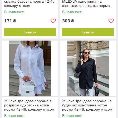
смужку бавовна норма 42-48,
МЕДУЗА однотонна на
кольору міксом
зав'язках креп-жатка норма
42-48, кольору міксом
В наявності
В наявності
171
303
₴
₴
Купити
Купити
Жіноча трендова сорочка з
Жіноча трендова сорочка на
розрізом однотонна котон
ґудзиках однотонна котон
норма 42-48, кольору міксом
норма 42-48, кольору міксом
В наявності
В наявності