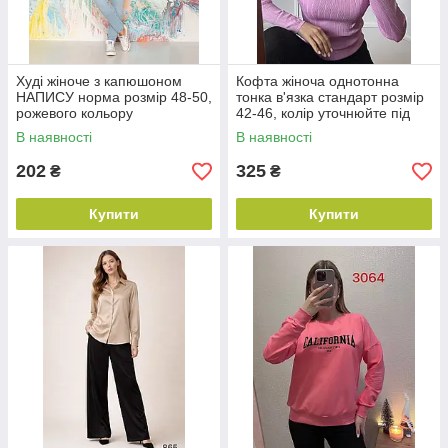
Худі жіноче з капюшоном
Кофта жіноча однотонна
НАПИСУ норма розмір 48-50,
тонка в'язка стандарт розмір
рожевого кольору
42-46, колір уточнюйте під
час замовлення
В наявності
В наявності
202
325
₴
₴
Купити
Купити