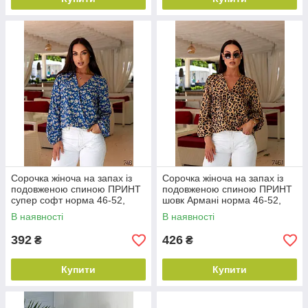
Сорочка жіноча на запах із
Сорочка жіноча на запах із
подовженою спиною ПРИНТ
подовженою спиною ПРИНТ
супер софт норма 46-52,
шовк Армані норма 46-52,
колір і принт уточнюйте під
колір і принт уточнюйте під
В наявності
В наявності
час замовлення
час замовлення
392
426
₴
₴
Купити
Купити