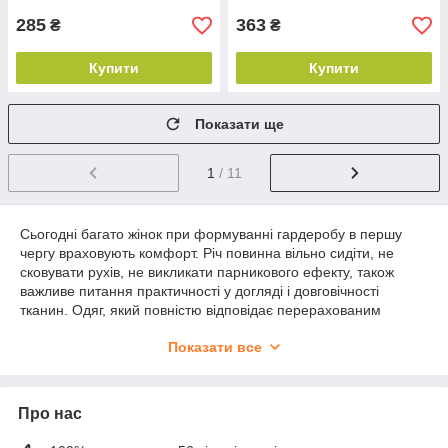
285
363
₴
₴
Купити
Купити
Показати ще
1
/ 11
Сьогодні багато жінок при формуванні гардеробу в першу
чергу враховують комфорт. Річ повинна вільно сидіти, не
сковувати рухів, не викликати парникового ефекту, також
важливе питання практичності у догляді і довговічності
тканин. Одяг, який повністю відповідає перерахованим
критеріям, представлена в цьому розділі нашого каталогу.
Показати все
Пропонуємо великий вибір підліткових і жіночих батников, які
ми поставляємо безпосередньо від виробника. Всі товари
мають відмінну якість, доступні ціни за рахунок прямих
поставок, а покупки робити легко і швидко.
Про нас
Вибір жіночих і підліткових батників та