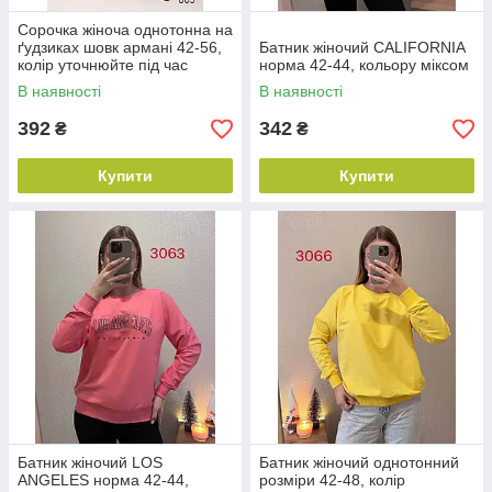
Сорочка жіноча однотонна на
ґудзиках шовк армані 42-56,
Батник жіночий CALIFORNIA
колір уточнюйте під час
норма 42-44, кольору міксом
замовлення
В наявності
В наявності
392
342
₴
₴
Купити
Купити
Батник жіночий LOS
Батник жіночий однотонний
ANGELES норма 42-44,
розміри 42-48, колір