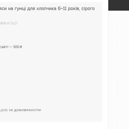
си на гумці для хлопчика 6-11 років, сірого
IMA H-2621
айті — 500 ₴
 днів
за домовленістю