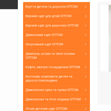
Взуття дитяче та доросле ОПТОМ
Верхній одяг для дітей ОПТОМ
Верхній одяг для дорослих ОПТОМ
Джинсовий одяг ОПТОМ
Спортивний одяг ОПТОМ
Джегінси, штани та теплі лосини
ОПТОМ
Кофти, светри та кардигани ОПТОМ
Костюми, комплекти дитячі та
дорослі повсякденні
Демісезонні сукні та туніки ОПТОМ
Демісезонні та літні спідниці ОПТОМ
Літній дитячий одяг ОПТОМ