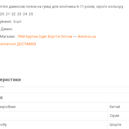
тячі джинсові пояси на гумці для хлопчика 6-11 років, сірого кольору
 20 21 22 23 24 25
уванні: 6 шт.
: Джинс
 Магазин:
7КМ Куртки Одяг Взуття Оптом
―
Anmir.in.ua
езплатної ДОСТАВКИ
еристики
НІ
 виробник
Китай
Сірий
робу
Шорти