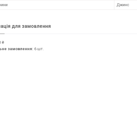
нини
Джинс
ація для замовлення
 ₴
ьне замовлення:
6 шт.