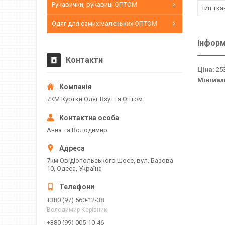
Рукавички, рукавиці ОПТОМ
Тип тка
Одяг для самих маленьких ОПТОМ
Інформ
Контакти
Ціна:
253
Мінімал
7КМ Куртки Одяг Взуття Оптом
Анна та Володимир
7км Овідіопольського шосе, вул. Базова
10, Одеса, Україна
+380 (97) 560-12-38
Володимир-Керівник
+380 (99) 005-10-46