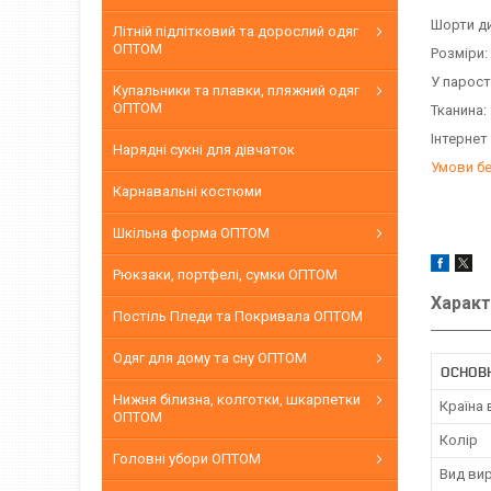
Шорти ди
Літній підлітковий та дорослий одяг
ОПТОМ
Розміри:
У парост
Купальники та плавки, пляжний одяг
ОПТОМ
Тканина
Інтернет
Нарядні сукні для дівчаток
Умови б
Карнавальні костюми
Шкільна форма ОПТОМ
Рюкзаки, портфелі, сумки ОПТОМ
Характ
Постіль Пледи та Покривала ОПТОМ
Одяг для дому та сну ОПТОМ
ОСНОВ
Нижня білизна, колготки, шкарпетки
Країна
ОПТОМ
Колір
Головні убори ОПТОМ
Вид ви