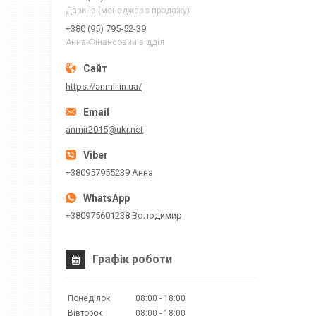
Дарина (менеджер з продажу)
+380 (95) 795-52-39
Анна-Фінансовий відділ
https://anmir.in.ua/
anmir2015@ukr.net
+380957955239 Анна
+380975601238 Володимир
Графік роботи
Понеділок
08:00
18:00
Вівторок
08:00
18:00