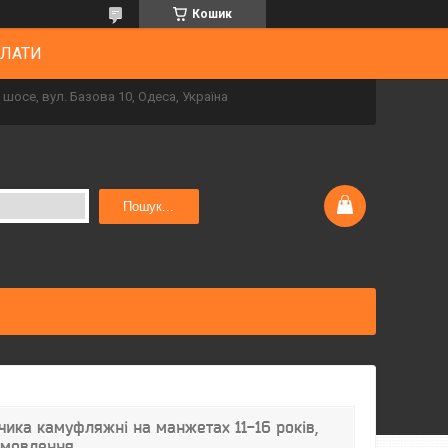
Кошик
ПЛАТИ
шосе, вул. Базова 10, Одеса, Україна
Пошук...
чика камуфляжні на манжетах 11-16 років,
замовлення