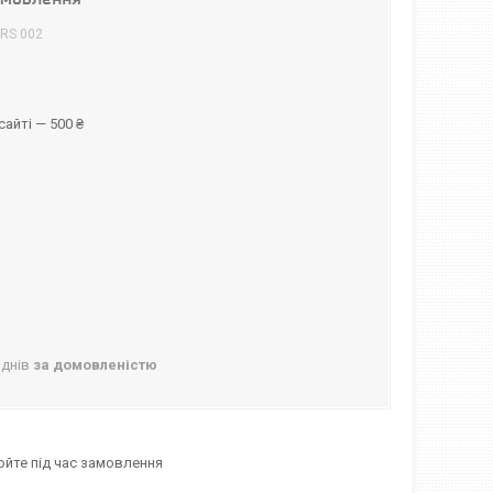
RS 002
айті — 500 ₴
 днів
за домовленістю
юйте під час замовлення