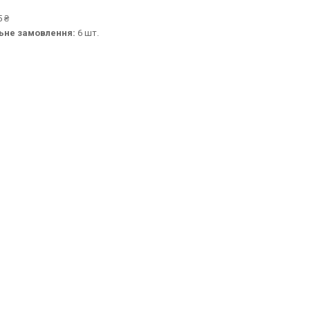
 ₴
ьне замовлення:
6 шт.