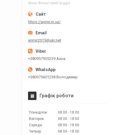
Анна-Фінансовий відділ
https://anmir.in.ua/
anmir2015@ukr.net
+380957955239 Анна
+380975601238 Володимир
Графік роботи
Понеділок
08:00
18:00
Вівторок
08:00
18:00
Середа
08:00
18:00
Четвер
08:00
18:00