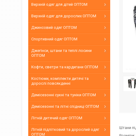
Верхній одяг для дітей ОПТОМ
Верхній одяг для дорослих ОПТОМ
Джинсовий одяг ОПТОМ
Спортивний одяг ОПТОМ
Джегінси, штани та теплі лосини
ОПТОМ
Кофти, светри та кардигани ОПТОМ
Костюми, комплекти дитячі та
дорослі повсякденні
Демісезонні сукні та туніки ОПТОМ
Демісезонні та літні спідниці ОПТОМ
Літній дитячий одяг ОПТОМ
Штани пі
Літній підлітковий та дорослий одяг
ОПТОМ
Розміри: