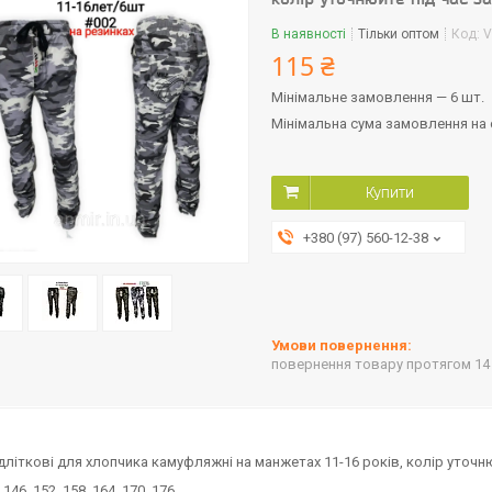
В наявності
Тільки оптом
Код:
V
115 ₴
Мінімальне замовлення — 6 шт.
Мінімальна сума замовлення на с
Купити
+380 (97) 560-12-38
повернення товару протягом 14
дліткові для хлопчика камуфляжні на манжетах 11-16 років, колір уточн
 146 152 158 164 170 176