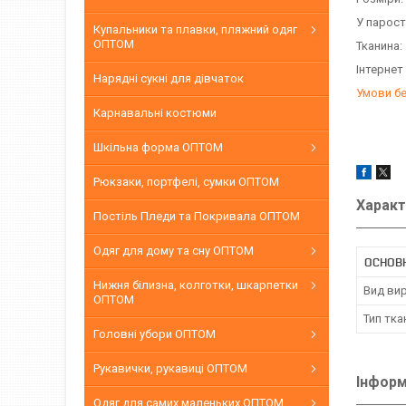
У парост
Купальники та плавки, пляжний одяг
ОПТОМ
Тканина:
Інтернет
Нарядні сукні для дівчаток
Умови б
Карнавальні костюми
Шкільна форма ОПТОМ
Рюкзаки, портфелі, сумки ОПТОМ
Характ
Постіль Пледи та Покривала ОПТОМ
Одяг для дому та сну ОПТОМ
ОСНОВН
Нижня білизна, колготки, шкарпетки
Вид ви
ОПТОМ
Тип тка
Головні убори ОПТОМ
Рукавички, рукавиці ОПТОМ
Інформ
Одяг для самих маленьких ОПТОМ