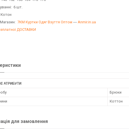
уванні: 6 шт.
 Котон
 Магазин:
7КМ Куртки Одяг Взуття Оптом
―
Anmir.in.ua
езплатної ДОСТАВКИ
еристики
І АТРИБУТИ
робу
Брюки
нини
Коттон
ація для замовлення