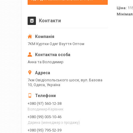
Ціна:
115
Мінімал
Контакти
7КМ Куртки Одяг Взуття Оптом
Анна та Володимир
7км Овідіопольського шосе, вул. Базова
10, Одеса, Україна
+380 (97) 560-12-38
Володимир-Керівник
+380 (99) 005-10-46
Дарина (менеджер з продажу)
+380 (95) 795-52-39