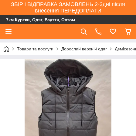
ЗБІР і ВІДПРАВКА ЗАМОВЛЕНЬ 2-3дні після
внесення ПЕРЕДОПЛАТИ
7км Куртки, Одяг, Взуття, Оптом
Товари та послуги
Дорослий верхній одяг
Демісезонн