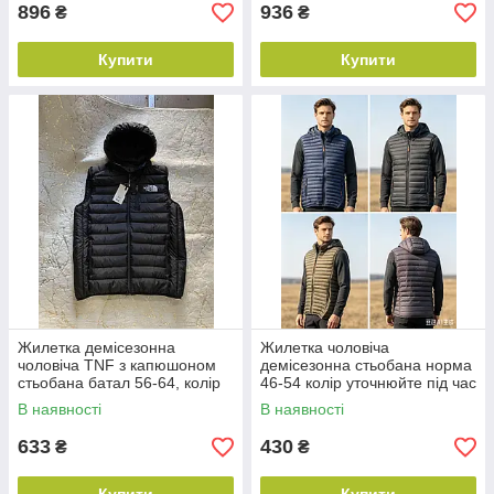
896
936
₴
₴
Купити
Купити
Жилетка демісезонна
Жилетка чоловіча
чоловіча TNF з капюшоном
демісезонна стьобана норма
стьобана батал 56-64, колір
46-54 колір уточнюйте під час
чорний
замовлення
В наявності
В наявності
633
430
₴
₴