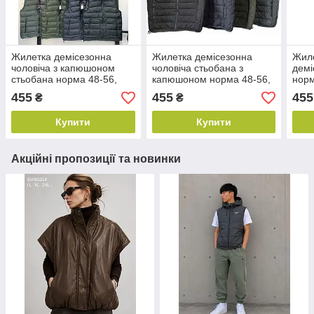
Жилетка демісезонна
Жилетка демісезонна
Жиле
чоловіча з капюшоном
чоловіча стьобана з
демі
стьобана норма 48-56,
капюшоном норма 48-56,
норм
колір уточнюйте під час
колір уточнюйте під час
уточ
455
455
455
₴
₴
замовлення
замовлення
зам
Купити
Купити
Акційні пропозиції та новинки