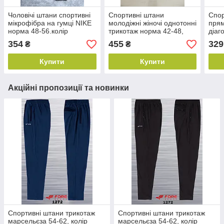
Чоловічі штани спортивні
Спортивні штани
Спор
мікрофібра на гумці NIKE
молодіжні жіночі однотонні
прям
норма 48-56.колір
трикотаж норма 42-48,
діаг
уточнюйте під час
колір уточнюйте під час
колі
354
455
329
₴
₴
замовлення
замовлення
зам
Купити
Купити
Акційні пропозиції та новинки
Спортивні штани трикотаж
Спортивні штани трикотаж
марсельєза 54-62, колір
марсельєза 54-62, колір