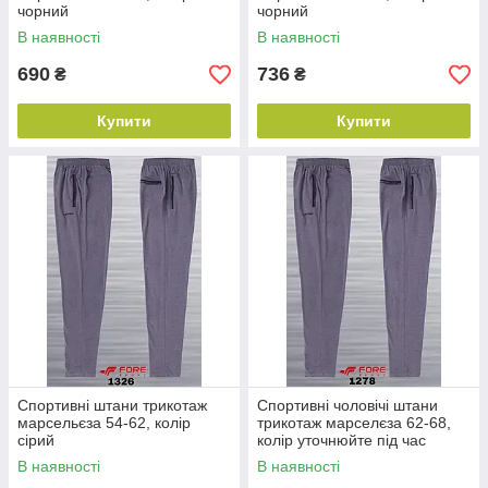
чорний
чорний
В наявності
В наявності
690
736
₴
₴
Купити
Купити
Спортивні штани трикотаж
Спортивні чоловічі штани
марсельєза 54-62, колір
трикотаж марселєза 62-68,
сірий
колір уточнюйте під час
замовлення
В наявності
В наявності