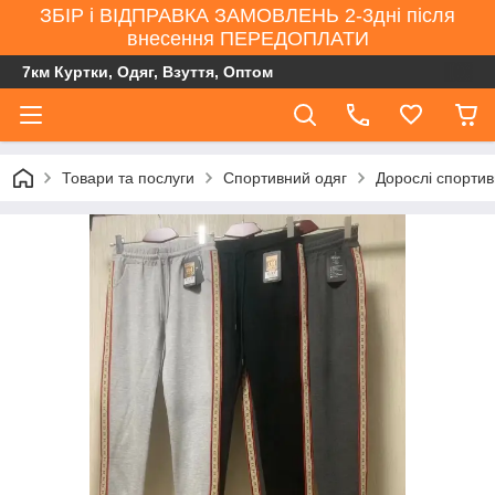
ЗБІР і ВІДПРАВКА ЗАМОВЛЕНЬ 2-3дні після
внесення ПЕРЕДОПЛАТИ
7км Куртки, Одяг, Взуття, Оптом
Товари та послуги
Спортивний одяг
Дорослі спорти