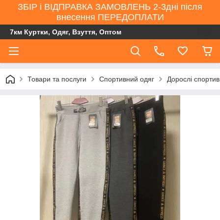
ЗБІР і ВІДПРАВКА ЗАМОВЛЕНЬ 2-3дні після
внесення ПЕРЕДОПЛАТИ
7км Куртки, Одяг, Взуття, Оптом
Товари та послуги
Спортивний одяг
Дорослі спорти