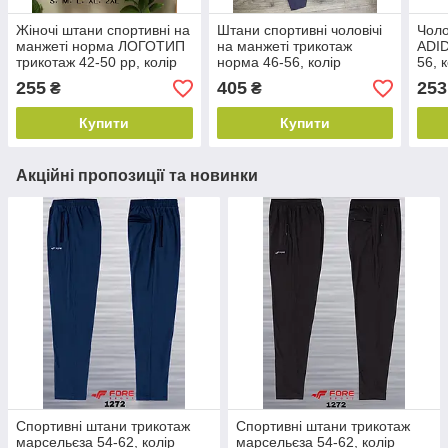
Жіночі штани спортивні на
Штани спортивні чоловічі
Чоло
манжеті норма ЛОГОТИП
на манжеті трикотаж
ADID
трикотаж 42-50 рр, колір
норма 46-56, колір
56, 
уточнюйте під час
уточнюйте під час
час 
255
405
253
₴
₴
замовлення
замовлення
Купити
Купити
Акційні пропозиції та новинки
Спортивні штани трикотаж
Спортивні штани трикотаж
марсельєза 54-62, колір
марсельєза 54-62, колір