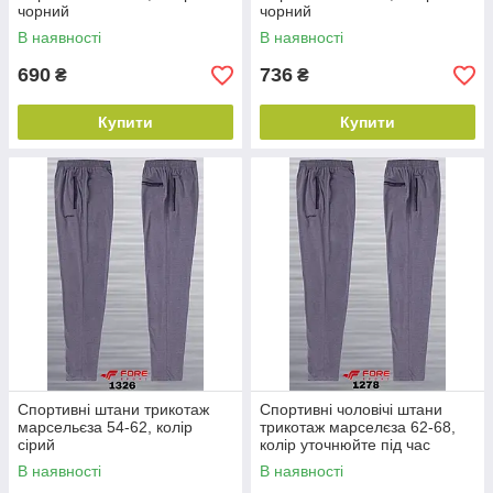
чорний
чорний
В наявності
В наявності
690
736
₴
₴
Купити
Купити
Спортивні штани трикотаж
Спортивні чоловічі штани
марсельєза 54-62, колір
трикотаж марселєза 62-68,
сірий
колір уточнюйте під час
замовлення
В наявності
В наявності