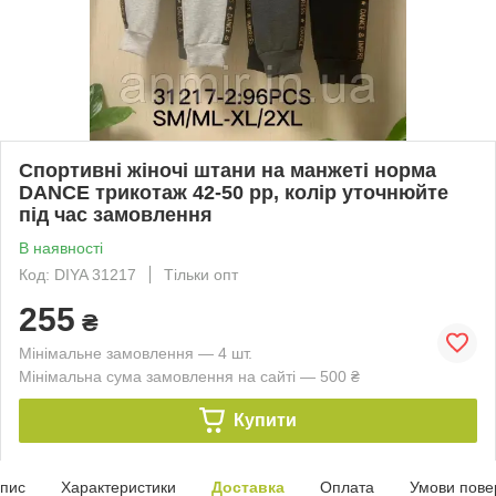
Спортивні жіночі штани на манжеті норма
DANCE трикотаж 42-50 рр, колір уточнюйте
під час замовлення
В наявності
Код: DIYA 31217
Тільки опт
255
₴
Мінімальне замовлення — 4 шт.
Мінімальна сума замовлення на сайті — 500 ₴
Купити
пис
Характеристики
Доставка
Оплата
Умови пове