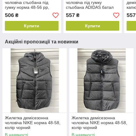
чоловіча стьобана під
чоловіча під гумку
демі
гумку норма 48-56 рр,
стьобана ADIDAS батал
капю
колір чорний
56-64, колір уточнюйте під
колі
506
557
557
₴
₴
час замовлення
зам
Купити
Купити
Акційні пропозиції та новинки
Жилетка демісезонна
Жилетка демісезонна
чоловіча NIKE норма 48-58,
чоловіча NIKE норма 48-58,
колір чорний
колір чорний
В наявності
В наявності