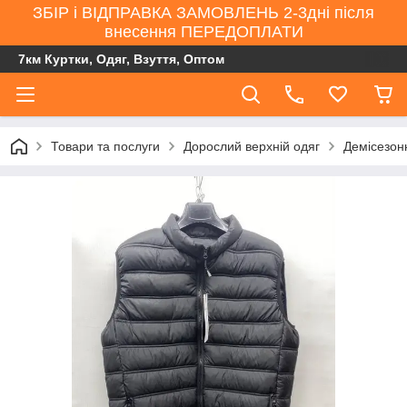
ЗБІР і ВІДПРАВКА ЗАМОВЛЕНЬ 2-3дні після
внесення ПЕРЕДОПЛАТИ
7км Куртки, Одяг, Взуття, Оптом
Товари та послуги
Дорослий верхній одяг
Демісезонн