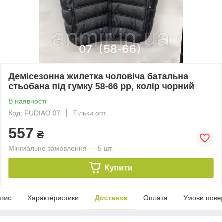
Демісезонна жилетка чоловіча батальна
стьобана під гумку 58-66 рр, колір чорний
В наявності
Код: FUDIAO 07
Тільки опт
557
₴
Мінімальне замовлення — 5 шт.
Купити
пис
Характеристики
Доставка
Оплата
Умови пове