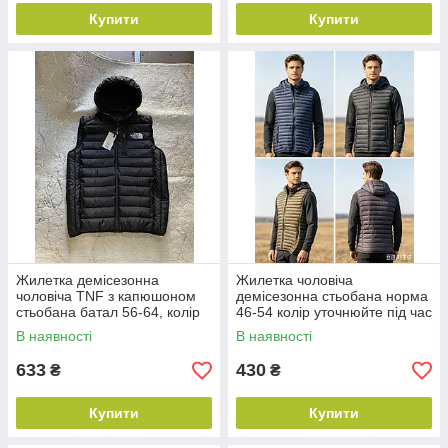
Купити
Купити
Жилетка демісезонна
Жилетка чоловіча
чоловіча TNF з капюшоном
демісезонна стьобана норма
стьобана батал 56-64, колір
46-54 колір уточнюйте під час
чорний
замовлення
В наявності
В наявності
633
430
₴
₴
Купити
Купити