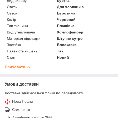
Вид виробу
Куртка
Стать
Для хлопчиків
Сезон
Еврозима
Колір
Червоний
Тип тканини
Плащівка
Вид утеплювача
Холлофайбер
Матеріал підкладки
Штучне хутро
Застібка
Блискавка
Наявність кишень
Так
Стан
Новий
Приховати
Умови доставки
Доставка здійснюється тільки по передоплаті.
Нова Пошта
Самовивіз
Автобусом з ринку 7КМ