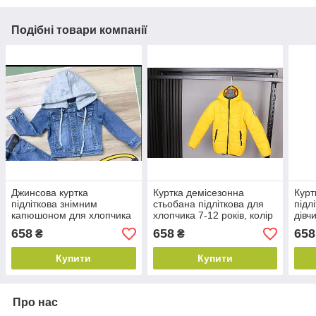
Подібні товари компанії
Джинсова куртка
Куртка демісезонна
Курт
підліткова знімним
стьобана підліткова для
підл
капюшоном для хлопчика
хлопчика 7-12 років, колір
дівч
1-5 років, колір блакитний
жовтий
черв
658
658
658
₴
₴
Купити
Купити
Про нас