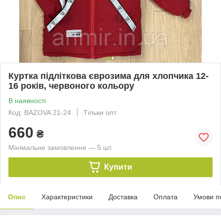
Куртка підліткова єврозима для хлопчика 12-
16 років, червоного кольору
В наявності
Код: BAZOVA 21-24
Тільки опт
660
₴
Мінімальне замовлення — 5 шт.
Купити
Опис
Характеристики
Доставка
Оплата
Умови п