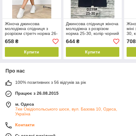
Жіноча джинсова
Джинсова спідниця жіноча
Жіно
молодіжна спідниця з
молодіжна з розрізом
міні
розрізом стретч норма 26-
норма 25-30, колір чорний
30, 
31, чорного кольору
658
644
708
₴
₴
Купити
Купити
Про нас
100% позитивних з 56 відгуків за рік
Працює з 26.08.2015
м. Одеса
7км Овідіопольського шосе, вул. Базова 10, Одеса,
Україна
Контакти
Сьогодні вихідний