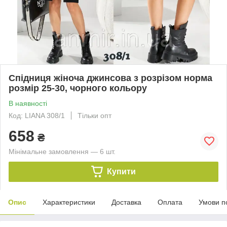
Спідниця жіноча джинсова з розрізом норма
розмір 25-30, чорного кольору
В наявності
Код: LIANA 308/1
Тільки опт
658
₴
Мінімальне замовлення — 6 шт.
Купити
Опис
Характеристики
Доставка
Оплата
Умови п