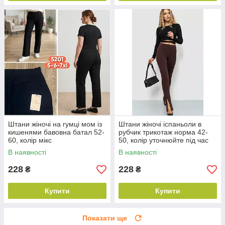
Штани жіночі на гумці мом із
Штани жіночі іспаньоли в
кишенями бавовна батал 52-
рубчик трикотаж норма 42-
60, колір мікс
50, колір уточнюйте під час
замовлення
В наявності
В наявності
228
228
₴
₴
Купити
Купити
Показати ще