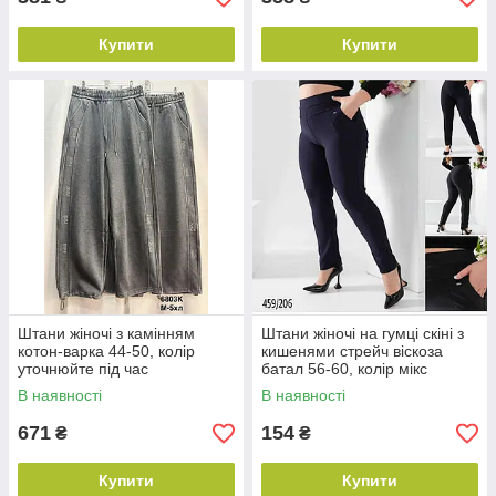
Купити
Купити
Штани жіночі з камінням
Штани жіночі на гумці скіні з
котон-варка 44-50, колір
кишенями стрейч віскоза
уточнюйте під час
батал 56-60, колір мікс
замовлення
В наявності
В наявності
671
154
₴
₴
Купити
Купити