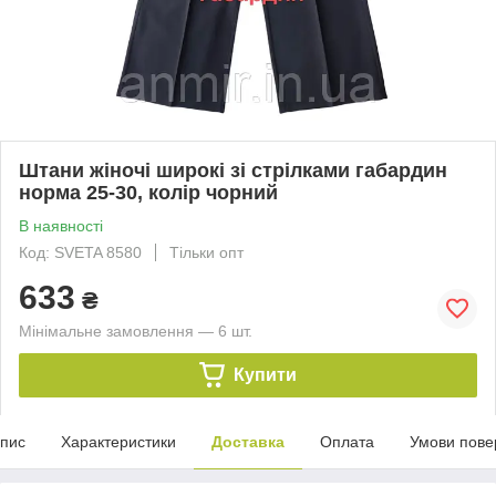
Штани жіночі широкі зі стрілками габардин
норма 25-30, колір чорний
В наявності
Код: SVETA 8580
Тільки опт
633
₴
Мінімальне замовлення — 6 шт.
Купити
пис
Характеристики
Доставка
Оплата
Умови пове