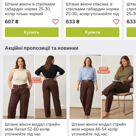
Штани жіночі зі стрілками
Штани жіночі класика зі
Штан
габардин норма 25-30,
стрілками габардин норма
стрі
колір тільки чорний
25-30, колір уточнюйте під
25-3
час замовлення
607
633
633
₴
₴
Купити
Купити
Акційні пропозиції та новинки
Штани жіночі модал стрейч-
Штани жіночі модал стрейч
мом батал 52-60 колір
мом норма 46-54 колір
уточнюйте під час
уточнюйте під час