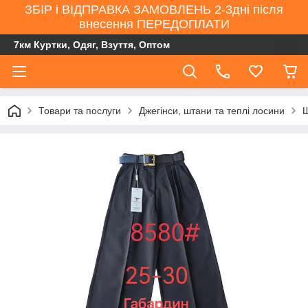
ЗБІР і ВІДПРАВКА ЗАМОВЛЕНЬ 2-3дні після
внесення ПЕРЕДОПЛАТИ
7км Куртки, Одяг, Взуття, Оптом
Товари та послуги
Джегінси, штани та теплі лосини
Ш