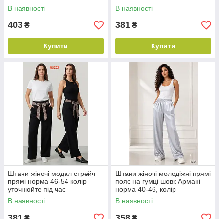
замовлення
замовлення
В наявності
В наявності
403
381
₴
₴
Купити
Купити
Штани жіночі модал стрейч
Штани жіночі молодіжні прямі
прямі норма 46-54 колір
пояс на гумці шовк Армані
уточнюйте під час
норма 40-46, колір
замовлення
уточнюйте під час
В наявності
В наявності
замовлення
381
358
₴
₴