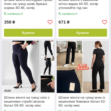
пояс на гумці шовк Армані
котон-варка 44-50, колір
норма 40-46, колір
уточнюйте під час
уточнюйте під час
замовлення
В наявності
В наявності
замовлення
358
671
₴
₴
Купити
Купити
Штани жіночі на гумці скіні з
Штани жіночі на гумці мом із
кишенями стрейч віскоза
кишенями бавовна батал 52-
батал 56-60, колір мікс
60, колір мікс