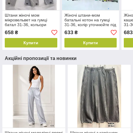
Штани жіночі мом
Жіночі штани-мом
Жіно
мікровельвет на гумці
батальні котон на гумці
каше
батал 31-36, кольори
31-36, колір уточнюйте під
31-3
уточнюйте під час
час замовлення
час 
658
633
683
₴
₴
замовлення
Купити
Купити
Акційні пропозиції та новинки
Штани жіночі молодіжні прямі
Штани жіночі з камінням