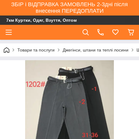
ЗБІР і ВІДПРАВКА ЗАМОВЛЕНЬ 2-3дні після
внесення ПЕРЕДОПЛАТИ
7км Куртки, Одяг, Взуття, Оптом
Товари та послуги
Джегінси, штани та теплі лосини
Ш