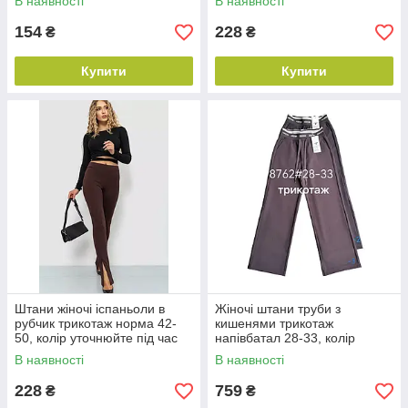
В наявності
В наявності
154
228
₴
₴
Купити
Купити
Штани жіночі іспаньоли в
Жіночі штани труби з
рубчик трикотаж норма 42-
кишенями трикотаж
50, колір уточнюйте під час
напівбатал 28-33, колір
замовлення
уточнюйте під час
В наявності
В наявності
замовлення
228
759
₴
₴