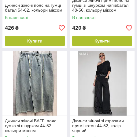
Джинси жіночі прямі пояс на
Джинси жіночі пояс на гумці
гумці зі шнурком напівбатал
батал 54-62, кольори міксом
48-56, кольору міксом
В наявності
В наявності
426
420
₴
₴
Купити
Купити
Джинси жіночі БАГГІ пояс
Джинси жіночі зі стразами
гумка зі шнурком 44-52,
прямі котон 44-52, колір
кольори міксом
чорний