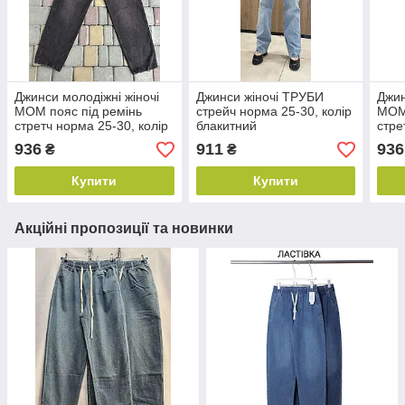
Джинси молодіжні жіночі
Джинси жіночі ТРУБИ
Джин
МОМ пояс під ремінь
стрейч норма 25-30, колір
МОМ 
стретч норма 25-30, колір
блакитний
стре
блакитний
блак
936
911
936
₴
₴
Купити
Купити
Акційні пропозиції та новинки