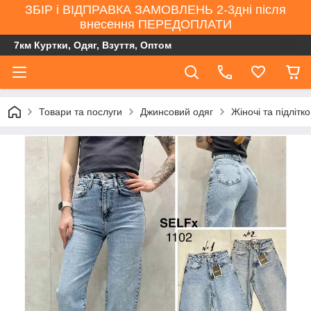
ЗБІР і ВІДПРАВКА ЗАМОВЛЕНЬ 2-3дні після
внесення ПЕРЕДОПЛАТИ
7км Куртки, Одяг, Взуття, Оптом
Товари та послуги
Джинсовий одяг
Жіночі та підлітк