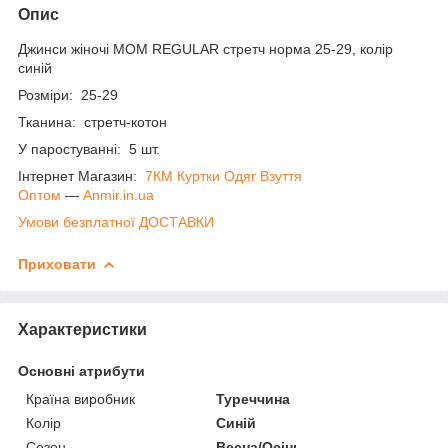
Опис
Джинси жіночі MOM REGULAR стретч норма 25-29, колір
синій
Розміри: 25-29
Тканина: стретч-котон
У паростуванні: 5 шт.
Інтернет Магазин:
7КМ Куртки Одяг Взуття
Оптом
―
Anmir.in.ua
Умови безплатної ДОСТАВКИ
Приховати
Характеристики
Основні атрибути
Країна виробник
Туреччина
Колір
Синій
Сезон
Весна/Осінь