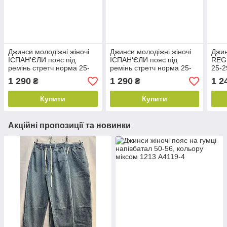
Джинси молодіжні жіночі
Джинси молодіжні жіночі
Джин
ІСПАН'ЄЛИ пояс під
ІСПАН'ЄЛИ пояс під
REG
ремінь стретч норма 25-
ремінь стретч норма 25-
25-2
29, колір темно-синій
29, колір синій
1 290
1 290
1 2
₴
₴
Купити
Купити
Акційні пропозиції та новинки