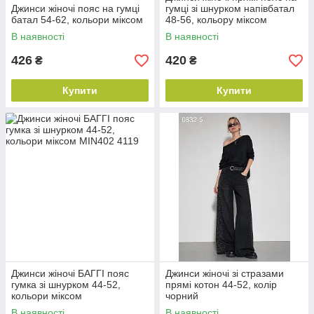
Джинси жіночі пояс на гумці
гумці зі шнурком напівбатал
батал 54-62, кольори міксом
48-56, кольору міксом
В наявності
В наявності
426
420
₴
₴
Купити
Купити
Джинси жіночі БАГГІ пояс
Джинси жіночі зі стразами
гумка зі шнурком 44-52,
прямі котон 44-52, колір
кольори міксом
чорний
В наявності
В наявності