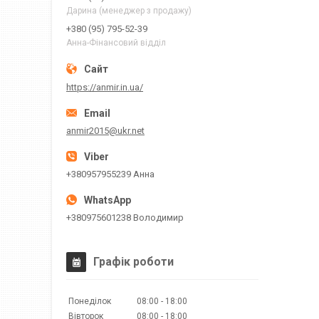
Дарина (менеджер з продажу)
+380 (95) 795-52-39
Анна-Фінансовий відділ
https://anmir.in.ua/
anmir2015@ukr.net
+380957955239 Анна
+380975601238 Володимир
Графік роботи
Понеділок
08:00
18:00
Вівторок
08:00
18:00