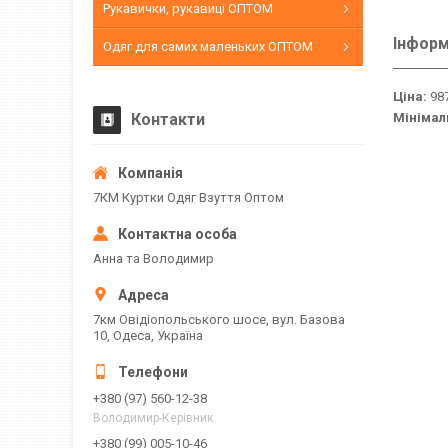
Рукавички, рукавиці ОПТОМ
Інформ
Одяг для самих маленьких ОПТОМ
Ціна:
987
Контакти
Мінімал
7КМ Куртки Одяг Взуття Оптом
Анна та Володимир
7км Овідіопольського шосе, вул. Базова
10, Одеса, Україна
+380 (97) 560-12-38
Володимир-Керівник
+380 (99) 005-10-46