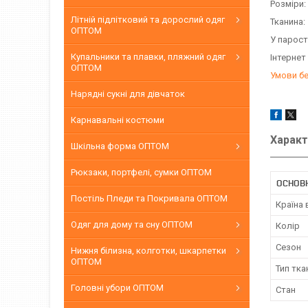
Розміри:
Літній підлітковий та дорослий одяг
Тканина
ОПТОМ
У парост
Купальники та плавки, пляжний одяг
Інтернет
ОПТОМ
Умови б
Нарядні сукні для дівчаток
Карнавальні костюми
Характ
Шкільна форма ОПТОМ
Рюкзаки, портфелі, сумки ОПТОМ
ОСНОВН
Постіль Пледи та Покривала ОПТОМ
Країна
Одяг для дому та сну ОПТОМ
Колір
Сезон
Нижня білизна, колготки, шкарпетки
ОПТОМ
Тип тка
Головні убори ОПТОМ
Стан