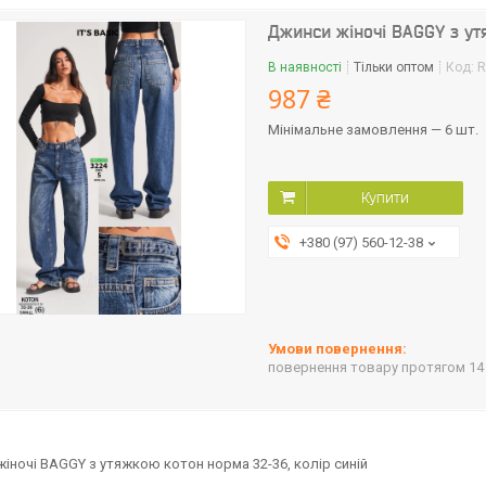
Джинси жіночі BAGGY з ут
В наявності
Тільки оптом
Код:
R
987 ₴
Мінімальне замовлення — 6 шт.
Купити
+380 (97) 560-12-38
повернення товару протягом 14
іночі BAGGY з утяжкою котон норма 32-36, колір синій