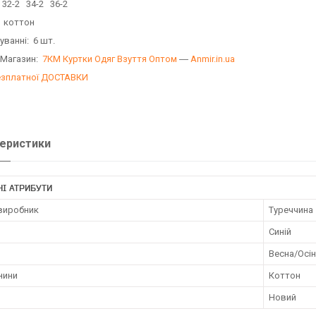
 32-2 34-2 36-2
: коттон
уванні: 6 шт.
 Магазин:
7КМ Куртки Одяг Взуття Оптом
―
Anmir.in.ua
езплатної ДОСТАВКИ
еристики
І АТРИБУТИ
 виробник
Туреччина
Синій
Весна/Осі
нини
Коттон
Новий