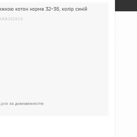
яжкою котон норма 32-36, колір синій
UXA 3224-2-5
 днів
за домовленістю