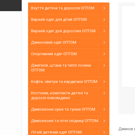
Взуття дитяче та доросле ОПТОМ
Верхній одяг для дітей ОПТОМ
Верхній одяг для дорослих ОПТОМ
Джинсовий одяг ОПТОМ
Спортивний одяг ОПТОМ
Джегінси, штани та теплі лосини
ОПТОМ
Кофти, светри та кардигани ОПТОМ
Костюми, комплекти дитячі та
дорослі повсякденні
Демісезонні сукні та туніки ОПТОМ
Демісезонні та літні спідниці ОПТОМ
Джинси ж
Літній дитячий одяг ОПТОМ