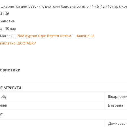
 шкарпетки демісезонні однотонні бавовна розмір 41-46 (1уп-10 пар), к
 41-46
 Бавовна
ці: 10 пар
 Магазин:
7КМ Куртки Одяг Взуття Оптом
―
Anmir.in.ua
езплатної ДОСТАВКИ
еристики
І АТРИБУТИ
робу
Шкарпетк
нини
Бавовна
НІ
Демисезо