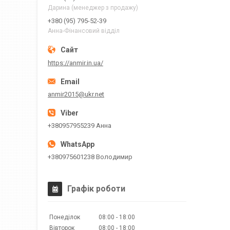
Дарина (менеджер з продажу)
+380 (95) 795-52-39
Анна-Фінансовий відділ
https://anmir.in.ua/
anmir2015@ukr.net
+380957955239 Анна
+380975601238 Володимир
Графік роботи
Понеділок
08:00
18:00
Вівторок
08:00
18:00