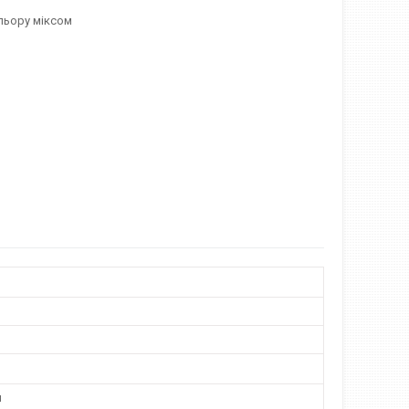
ольору міксом
и
н