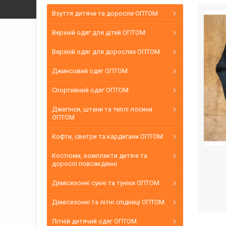
Взуття дитяче та доросле ОПТОМ
Верхній одяг для дітей ОПТОМ
Верхній одяг для дорослих ОПТОМ
Джинсовий одяг ОПТОМ
Спортивний одяг ОПТОМ
Джегінси, штани та теплі лосини
ОПТОМ
Кофти, светри та кардигани ОПТОМ
Костюми, комплекти дитячі та
дорослі повсякденні
Демісезонні сукні та туніки ОПТОМ
Демісезонні та літні спідниці ОПТОМ
Літній дитячий одяг ОПТОМ