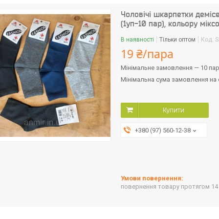
Чоловічі шкарпетки деміс
(1уп-10 пар), кольору мікс
В наявності
Тільки оптом
Код:
S
19 ₴/пара
Мінімальне замовлення — 10 па
Мінімальна сума замовлення на с
Купити
+380 (97) 560-12-38
повернення товару протягом 14