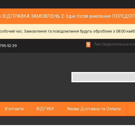
 і ВІДПРАВКА ЗАМОВЛЕНЬ 2-3дні після внесення ПЕРЕДО
еробочий час. Замовлення та повідомлення будуть оброблені з 08:00 найб
7км Овідіопольського 
 795-52-39
Контакти
ВІДГУКИ
Умови Доставки та Оплати