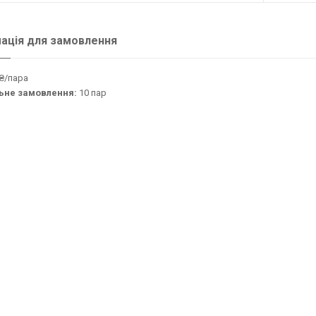
ація для замовлення
₴/пара
ьне замовлення:
10 пар