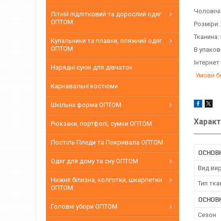
Чоловічі
Літній підлітковий та дорослий одяг
ОПТОМ
Розміри:
Тканина:
Купальники та плавки, пляжний одяг
ОПТОМ
В упаков
Інтернет
Нарядні сукні для дівчаток
Умови б
Карнавальні костюми
Шкільна форма ОПТОМ
Характ
Рюкзаки, портфелі, сумки ОПТОМ
Постіль Пледи та Покривала ОПТОМ
ОСНОВН
Одяг для дому та сну ОПТОМ
Вид ви
Нижня білизна, колготки, шкарпетки
Тип тка
ОПТОМ
ОСНОВ
Головні убори ОПТОМ
Сезон