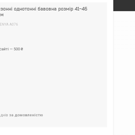
езонні однотонні бавовна розмір 41-46
ом
ENYA А076
р
айті — 500 ₴
 днів
за домовленістю