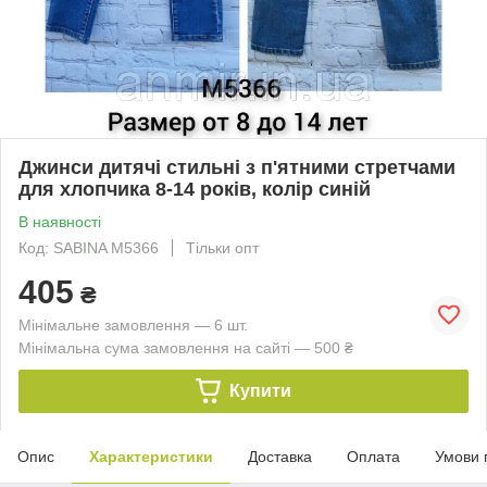
Джинси дитячі стильні з п'ятними стретчами
для хлопчика 8-14 років, колір синій
В наявності
Код: SABINA М5366
Тільки опт
405
₴
Мінімальне замовлення — 6 шт.
Мінімальна сума замовлення на сайті — 500 ₴
Купити
Опис
Характеристики
Доставка
Оплата
Умови 