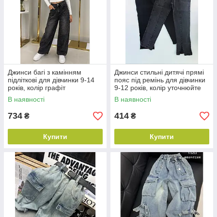
Джинси багі з камінням
Джинси стильні дитячі прямі
підліткові для дівчинки 9-14
пояс під ремінь для дівчинки
років, колір графіт
9-12 років, колір уточнюйте
під час замовлення
В наявності
В наявності
734
414
₴
₴
Купити
Купити