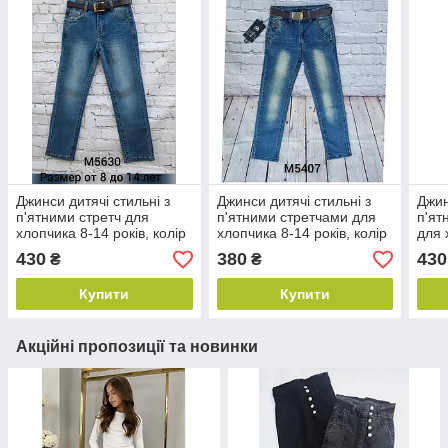
Джинси дитячі стильні з
Джинси дитячі стильні з
Джин
п'ятними стретч для
п'ятними стретчами для
п'ят
хлопчика 8-14 років, колір
хлопчика 8-14 років, колір
для 
темно-синій
синій
колі
430
380
430
₴
₴
Купити
Купити
Акційні пропозиції та новинки