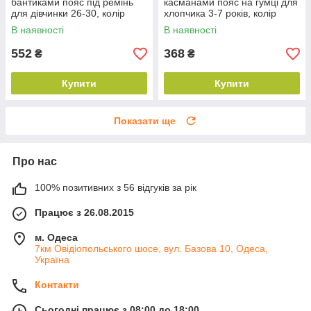
бантиками пояс під ремінь
касманами пояс на гумці для
для дівчинки 26-30, колір
хлопчика 3-7 років, колір
уточнюйте під час
уточнюйте під час
В наявності
В наявності
замовлення
замовлення
552
368
₴
₴
Купити
Купити
Показати ще
Про нас
100% позитивних з 56 відгуків за рік
Працює з 26.08.2015
м. Одеса
7км Овідіопольського шосе, вул. Базова 10, Одеса,
Україна
Контакти
Сьогодні працює з 08:00 до 18:00