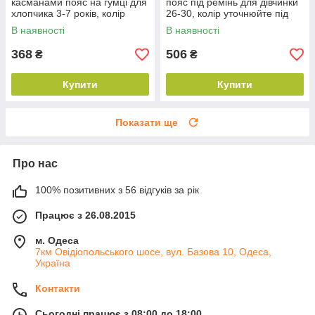
касманами пояс на гумці для
пояс під ремінь для дівчинки
хлопчика 3-7 років, колір
26-30, колір уточнюйте під
уточнюйте під час
час замовлення
В наявності
В наявності
замовлення
368
506
₴
₴
Купити
Купити
Показати ще
Про нас
100% позитивних з 56 відгуків за рік
Працює з 26.08.2015
м. Одеса
7км Овідіопольського шосе, вул. Базова 10, Одеса,
Україна
Контакти
Сьогодні працює з 08:00 до 18:00