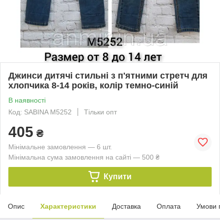
Джинси дитячі стильні з п'ятними стретч для
хлопчика 8-14 років, колір темно-синій
В наявності
Код: SABINA M5252
Тільки опт
405
₴
Мінімальне замовлення — 6 шт.
Мінімальна сума замовлення на сайті — 500 ₴
Купити
Опис
Характеристики
Доставка
Оплата
Умови 