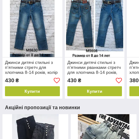
Джинси дитячі стильні з
Джинси дитячі стильні з
Джин
п'ятними стретч для
п'ятними рванками стретч
п'ят
хлопчика 8-14 років, колір
для хлопчика 8-14 років,
хлоп
темно-синій
колір темно-синій
сині
430
430
380
₴
₴
Купити
Купити
Акційні пропозиції та новинки