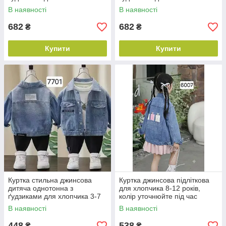
років, колір уточнюйте під час
років, колір уточнюйте під час
В наявності
В наявності
замовлення
замовлення
682
682
₴
₴
Купити
Купити
Куртка стильна джинсова
Куртка джинсова підліткова
дитяча однотонна з
для хлопчика 8-12 років,
ґудзиками для хлопчика 3-7
колір уточнюйте під час
років, колір синій
замовлення
В наявності
В наявності
448
538
₴
₴