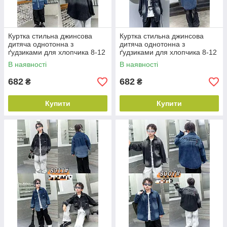
Куртка стильна джинсова
Куртка стильна джинсова
дитяча однотонна з
дитяча однотонна з
ґудзиками для хлопчика 8-12
ґудзиками для хлопчика 8-12
років, колір уточнюйте під час
років, колір уточнюйте під час
В наявності
В наявності
замовлення
замовлення
682
682
₴
₴
Купити
Купити