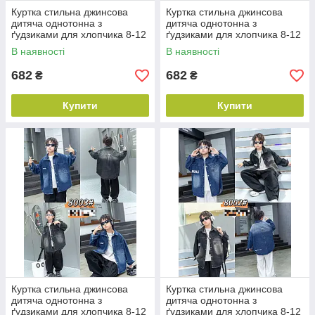
Куртка стильна джинсова
Куртка стильна джинсова
дитяча однотонна з
дитяча однотонна з
ґудзиками для хлопчика 8-12
ґудзиками для хлопчика 8-12
років, колір уточнюйте під час
років, колір уточнюйте під час
В наявності
В наявності
замовлення
замовлення
682
682
₴
₴
Купити
Купити
Куртка стильна джинсова
Куртка стильна джинсова
дитяча однотонна з
дитяча однотонна з
ґудзиками для хлопчика 8-12
ґудзиками для хлопчика 8-12