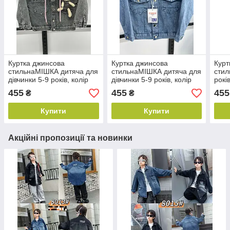
Куртка джинсова
Куртка джинсова
Курт
стильнаМІШКА дитяча для
стильнаМІШКА дитяча для
стил
дівчинки 5-9 років, колір
дівчинки 5-9 років, колір
рокі
уточнюйте під час
уточнюйте під час
час 
455
455
455
₴
₴
замовлення
замовлення
Купити
Купити
Акційні пропозиції та новинки