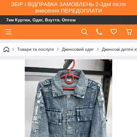
ЗБІР і ВІДПРАВКА ЗАМОВЛЕНЬ 2-3дні після
внесення ПЕРЕДОПЛАТИ
7км Куртки, Одяг, Взуття, Оптом
Товари та послуги
Джинсовий одяг
Джинсові дитячі 