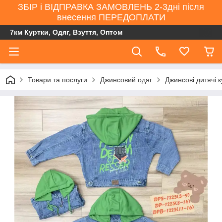
ЗБІР і ВІДПРАВКА ЗАМОВЛЕНЬ 2-3дні після
внесення ПЕРЕДОПЛАТИ
7км Куртки, Одяг, Взуття, Оптом
Товари та послуги
Джинсовий одяг
Джинсові дитячі 