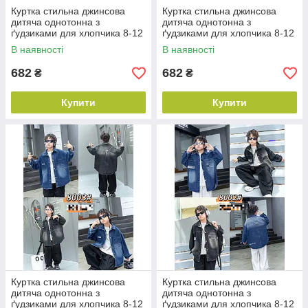
Куртка стильна джинсова
Куртка стильна джинсова
дитяча однотонна з
дитяча однотонна з
ґудзиками для хлопчика 8-12
ґудзиками для хлопчика 8-12
років, колір уточнюйте під час
років, колір уточнюйте під час
В наявності
В наявності
замовлення
замовлення
682
682
₴
₴
Купити
Купити
Куртка стильна джинсова
Куртка стильна джинсова
дитяча однотонна з
дитяча однотонна з
ґудзиками для хлопчика 8-12
ґудзиками для хлопчика 8-12