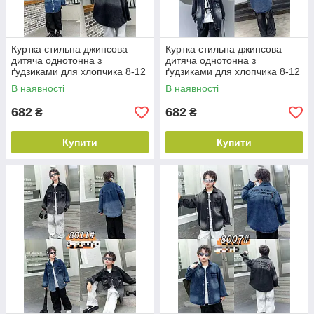
Куртка стильна джинсова
Куртка стильна джинсова
дитяча однотонна з
дитяча однотонна з
ґудзиками для хлопчика 8-12
ґудзиками для хлопчика 8-12
років, колір уточнюйте під час
років, колір уточнюйте під час
В наявності
В наявності
замовлення
замовлення
682
682
₴
₴
Купити
Купити