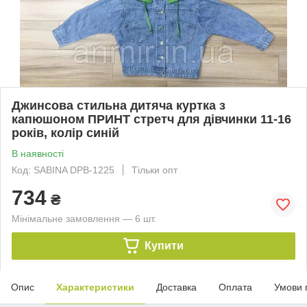
Джинсова стильна дитяча куртка з
капюшоном ПРИНТ стретч для дівчинки 11-16
років, колір синій
В наявності
Код: SABINA DPВ-1225
Тільки опт
734
₴
Мінімальне замовлення — 6 шт.
Купити
Опис
Характеристики
Доставка
Оплата
Умови 