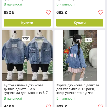
років, колір уточнюйте під час
років, колір уточнюйте під час
В наявності
В наявності
замовлення
замовлення
682
682
₴
₴
Купити
Купити
Куртка стильна джинсова
Куртка джинсова підліткова
дитяча однотонна з
для хлопчика 8-12 років,
ґудзиками для хлопчика 3-7
колір уточнюйте під час
років, колір синій
замовлення
В наявності
В наявності
448
538
₴
₴