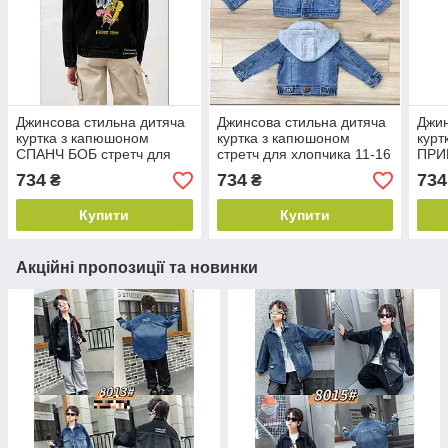
Джинсова стильна дитяча
Джинсова стильна дитяча
Джин
куртка з капюшоном
куртка з капюшоном
курт
СПАНЧ БОБ стретч для
стретч для хлопчика 11-16
ПРИН
дівчинки 11-16 років, колір
років, колір блакитний
11-1
734
734
734
₴
₴
чорний
блак
Купити
Купити
Акційні пропозиції та новинки