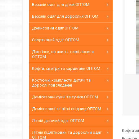
Верхній одяг для дітей ОПТОМ
Верхній одяг для дорослих ОПТОМ
Джинсовий одяг ОПТОМ
Спортивний одяг ОПТОМ
Джегінси, штани та теплі лосини
ОПТОМ
Кофти, светри та кардигани ОПТОМ
Костюми, комплекти дитячі та
дорослі повсякденні
Демісезонні сукні та туніки ОПТОМ
Демісезонні та літні спідниці ОПТОМ
Літній дитячий одяг ОПТОМ
Кофта жі
Літній підлітковий та дорослий одяг
ОПТОМ
Розміри: