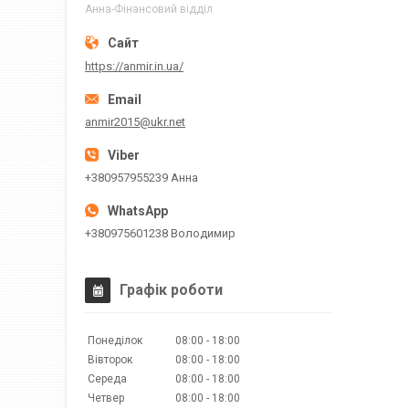
Анна-Фінансовий відділ
https://anmir.in.ua/
anmir2015@ukr.net
+380957955239 Анна
+380975601238 Володимир
Графік роботи
Понеділок
08:00
18:00
Вівторок
08:00
18:00
Середа
08:00
18:00
Четвер
08:00
18:00