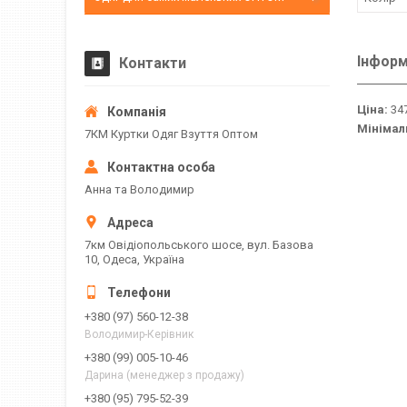
Інформ
Контакти
Ціна:
347
Мінімал
7КМ Куртки Одяг Взуття Оптом
Анна та Володимир
7км Овідіопольського шосе, вул. Базова
10, Одеса, Україна
+380 (97) 560-12-38
Володимир-Керівник
+380 (99) 005-10-46
Дарина (менеджер з продажу)
+380 (95) 795-52-39