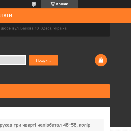
Кошик
ПЛАТИ
шосе, вул. Базова 10, Одеса, Україна
Пошук...
укав три чверті напівбатал 46-56, колір