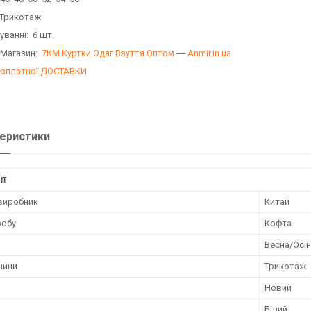
 Трикотаж
уванні: 6 шт.
 Магазин:
7КМ Куртки Одяг Взуття Оптом
―
Anmir.in.ua
езплатної ДОСТАВКИ
еристики
НІ
 виробник
Китай
робу
Кофта
Весна/Осі
нини
Трикотаж
Новий
Білий