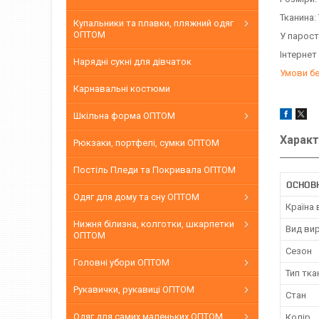
Тканина:
Купальники та плавки, пляжний одяг
ОПТОМ
У парост
Інтернет
Нарядні сукні для дівчаток
Умови б
Карнавальні костюми
Шкільна форма ОПТОМ
Характ
Рюкзаки, портфелі, сумки ОПТОМ
Постіль Пледи та Покривала ОПТОМ
ОСНОВ
Одяг для дому та сну ОПТОМ
Країна
Нижня білизна, колготки, шкарпетки
Вид ви
ОПТОМ
Сезон
Головні убори ОПТОМ
Тип тка
Рукавички, рукавиці ОПТОМ
Стан
Одяг для самих маленьких ОПТОМ
Колір