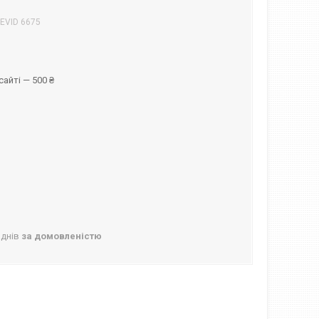
EVID 6675
айті — 500 ₴
 днів
за домовленістю