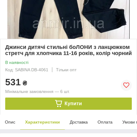
Джинси дитячі стильні боЛОНИ з ланцюжком
стретч для хлопчика 11-16 років, колір чорний
В наявності
Код: SABINA DВ-4061
Тільки опт
531
₴
Мінімальне замовлення — 6 шт.
Купити
Опис
Характеристики
Доставка
Оплата
Умови 