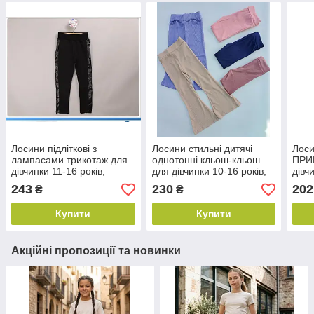
Лосини підліткові з
Лосини стильні дитячі
Лоси
лампасами трикотаж для
однотонні кльош-кльош
ПРИ
дівчинки 11-16 років,
для дівчинки 10-16 років,
дівч
чорного кольору
колір уточнюйте під час
уточ
243
230
202
₴
₴
замовлення
зам
Купити
Купити
Акційні пропозиції та новинки