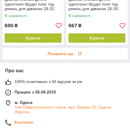
однотонні брудні пояс під
однотонні брудні пояс під
ремінь для дівчинки 28-32,
ремінь для дівчинки 26-30,
колір уточнюйте під час
колір уточнюйте під час
В наявності
В наявності
замовлення
замовлення
690
667
₴
₴
Купити
Купити
Показати ще
Про нас
100% позитивних з 56 відгуків за рік
Працює з 26.08.2015
м. Одеса
7км Овідіопольського шосе, вул. Базова 10, Одеса,
Україна
Контакти