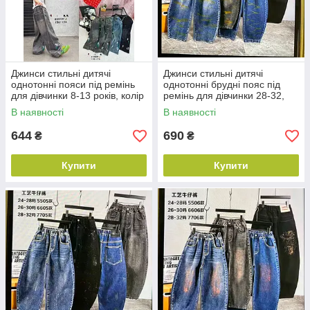
Джинси стильні дитячі
Джинси стильні дитячі
однотонні пояси під ремінь
однотонні брудні пояс під
для дівчинки 8-13 років, колір
ремінь для дівчинки 28-32,
уточнюйте під час
колір уточнюйте під час
В наявності
В наявності
замовлення
замовлення
644
690
₴
₴
Купити
Купити