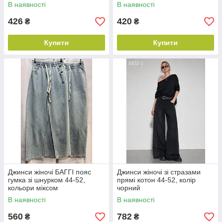
В наявності
В наявності
426
420
₴
₴
Купити
Купити
Джинси жіночі БАГГІ пояс
Джинси жіночі зі стразами
гумка зі шнурком 44-52,
прямі котон 44-52, колір
кольори міксом
чорний
В наявності
В наявності
560
782
₴
₴