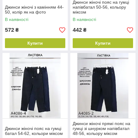
Джинси жіночі пояс на гумці
Джинси жіночі з камінням 44-
напівбатал 50-56, кольору
50, колір як на фото
міксом
В наявності
В наявності
572
442
₴
₴
Купити
Купити
Джинси жіночі прямі пояс на
Джинси жіночі пояс на гумці
гумці зі шнурком напівбатал
батал 54-62, кольори міксом
48-56, кольору міксом