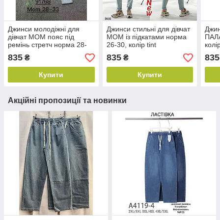
Джинси молодіжні для
Джинси стильні для дівчат
Джин
дівчат МОМ пояс під
МОМ із підкатами норма
ПАЛ
ремінь стретч норма 28-
26-30, колір tint
колір
33, колір блакитний
835
835
835
₴
₴
Купити
Купити
Акційні пропозиції та новинки