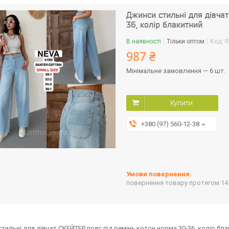
Джинси стильні для дівча
36, колір блакитний
В наявності
Тільки оптом
Код:
R
987 ₴
Мінімальне замовлення — 6 шт.
Купити
+380 (97) 560-12-38
повернення товару протягом 14
тильні для дівчат СКЕЙТЕР пояс під ремінь котон норма 30-36, колір бл