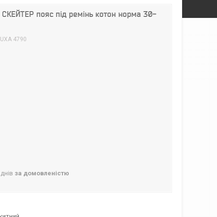
т СКЕЙТЕР пояс під ремінь котон норма 30-
UXA 4790
 днів
за домовленістю
акитний