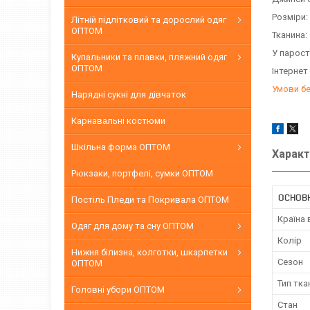
Розміри:
Літній підлітковий та дорослий одяг
ОПТОМ
Тканина
У парост
Купальники та плавки, пляжний одяг
ОПТОМ
Інтернет
Умови б
Нарядні сукні для дівчаток
Карнавальні костюми
Шкільна форма ОПТОМ
Характ
Рюкзаки, портфелі, сумки ОПТОМ
ОСНОВН
Постіль Пледи та Покривала ОПТОМ
Країна
Одяг для дому та сну ОПТОМ
Колір
Нижня білизна, колготки, шкарпетки
Сезон
ОПТОМ
Тип тка
Головні убори ОПТОМ
Стан