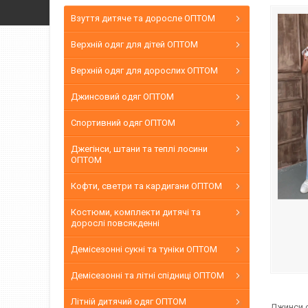
Взуття дитяче та доросле ОПТОМ
Верхній одяг для дітей ОПТОМ
Верхній одяг для дорослих ОПТОМ
Джинсовий одяг ОПТОМ
Спортивний одяг ОПТОМ
Джегінси, штани та теплі лосини
ОПТОМ
Кофти, светри та кардигани ОПТОМ
Костюми, комплекти дитячі та
дорослі повсякденні
Демісезонні сукні та туніки ОПТОМ
Демісезонні та літні спідниці ОПТОМ
Літній дитячий одяг ОПТОМ
Джинси с