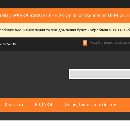
 і ВІДПРАВКА ЗАМОВЛЕНЬ 2-3дні після внесення ПЕРЕДО
еробочий час. Замовлення та повідомлення будуть оброблені з 08:00 найб
7км Овідіопольського 
 795-52-39
Контакти
ВІДГУКИ
Умови Доставки та Оплати