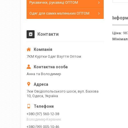
Рукавички, рукавиці ОПТОМ
Одяг для самих маленьких ОПТОМ
Інформ
Ціна:
987
Контакти
Мінімал
7КМ Куртки Одяг Взуття Оптом
Анна та Володимир
7км Овідіопольського шосе, вул. Базова
10, Одеса, Україна
+380 (97) 560-12-38
Володимир-Керівник
+380 (99) 005-10-46