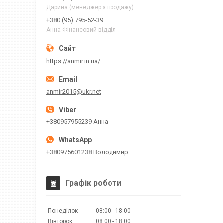
Дарина (менеджер з продажу)
+380 (95) 795-52-39
Анна-Фінансовий відділ
https://anmir.in.ua/
anmir2015@ukr.net
+380957955239 Анна
+380975601238 Володимир
Графік роботи
Понеділок
08:00
18:00
Вівторок
08:00
18:00