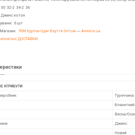
 30 32-2 34-2 36
: Джинс котон
уванні: 6 шт
 Магазин:
7КМ Куртки Одяг Взуття Оптом
―
Anmir.in.ua
езплатної ДОСТАВКИ
еристики
І АТРИБУТИ
 виробник
Туреччина
Блакитний
Весна/Осі
нини
Джинс
Новий