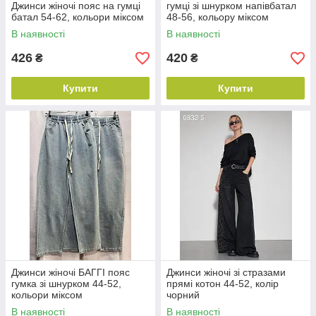
Джинси жіночі пояс на гумці
гумці зі шнурком напівбатал
батал 54-62, кольори міксом
48-56, кольору міксом
В наявності
В наявності
426
420
₴
₴
Купити
Купити
Джинси жіночі БАГГІ пояс
Джинси жіночі зі стразами
гумка зі шнурком 44-52,
прямі котон 44-52, колір
кольори міксом
чорний
В наявності
В наявності