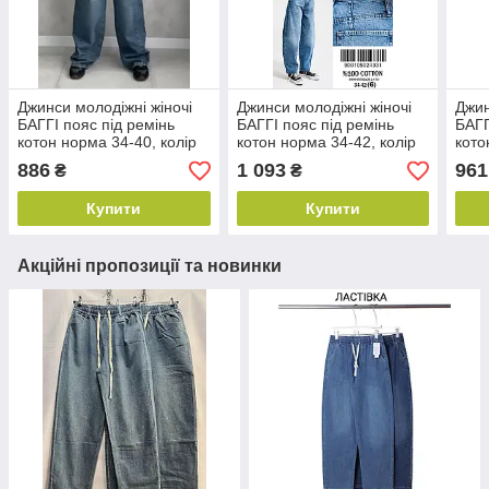
Джинси молодіжні жіночі
Джинси молодіжні жіночі
Джин
БАГГІ пояс під ремінь
БАГГІ пояс під ремінь
БАГГ
котон норма 34-40, колір
котон норма 34-42, колір
кото
синій
синій
мол
886
1 093
961
₴
₴
Купити
Купити
Акційні пропозиції та новинки