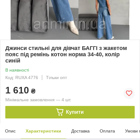
Джинси стильні для дівчат БАГГІ з жакетом
пояс під ремінь котон норма 34-40, колір
синій
В наявності
Код: RUXA 4776
Тільки опт
1 610
₴
Мінімальне замовлення — 4 шт.
Купити
Опис
Характеристики
Доставка
Оплата
Умови 