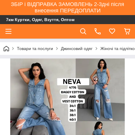
ЗБІР і ВІДПРАВКА ЗАМОВЛЕНЬ 2-3дні після
внесення ПЕРЕДОПЛАТИ
7км Куртки, Одяг, Взуття, Оптом
Товари та послуги
Джинсовий одяг
Жіночі та підлітк