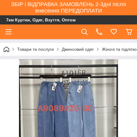
ЗБІР і ВІДПРАВКА ЗАМОВЛЕНЬ 2-3дні після
внесення ПЕРЕДОПЛАТИ
7км Куртки, Одяг, Взуття, Оптом
Товари та послуги
Джинсовий одяг
Жіночі та підлітк