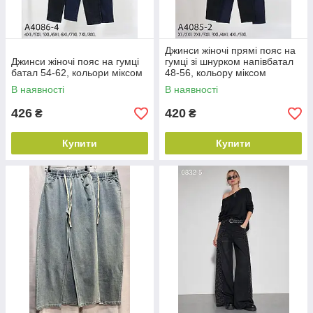
Джинси жіночі прямі пояс на
Джинси жіночі пояс на гумці
гумці зі шнурком напівбатал
батал 54-62, кольори міксом
48-56, кольору міксом
В наявності
В наявності
426
420
₴
₴
Купити
Купити