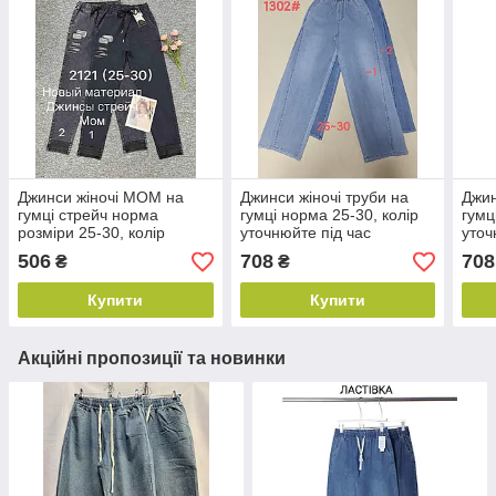
Джинси жіночі МОМ на
Джинси жіночі труби на
Джин
гумці стрейч норма
гумці норма 25-30, колір
гумц
розміри 25-30, колір
уточнюйте під час
уточ
уточнюйте під час
замовлення
зам
506
708
708
₴
₴
замовлення
Купити
Купити
Акційні пропозиції та новинки