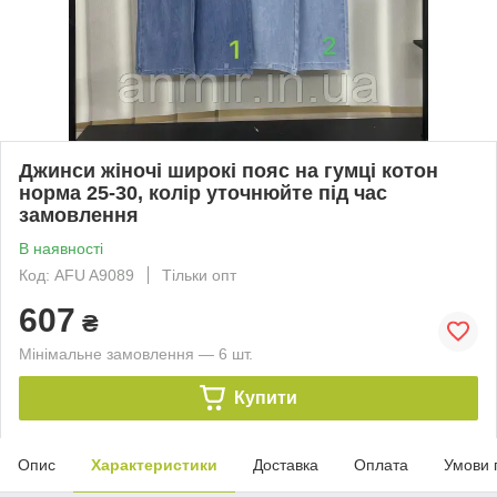
Джинси жіночі широкі пояс на гумці котон
норма 25-30, колір уточнюйте під час
замовлення
В наявності
Код: AFU A9089
Тільки опт
607
₴
Мінімальне замовлення — 6 шт.
Купити
Опис
Характеристики
Доставка
Оплата
Умови 