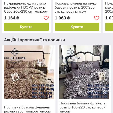
Покривало-плед на ліжко
Покривало-плед на ліжко
Покр
вафелька ПЗОРИ розмір
бавовна розмір 200*230
махр
Євро 200х230 см, кольору
см, кольору міксом
200х
міксом
мікс
1 164
1 063
1 0
₴
₴
Купити
Купити
Акційні пропозиції та новинки
Постільна білизна фланель
Постільна білизна фланель
розмір 180-220 см, кольори
розмір євро, кольору міксом
міксом