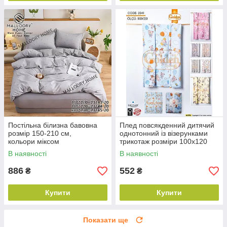
Постільна білизна бавовна
Плед повсякденний дитячий
розмір 150-210 см,
однотонний із візерунками
кольори міксом
трикотаж розміри 100х120
см, кольору міксом
В наявності
В наявності
886
552
₴
₴
Купити
Купити
Показати ще