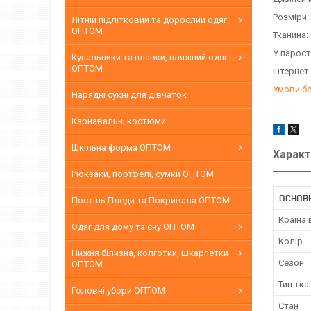
Розміри:
Літній підлітковий та дорослий одяг
ОПТОМ
Тканина:
У парост
Купальники та плавки, пляжний одяг
ОПТОМ
Інтернет
Умови б
Нарядні сукні для дівчаток
Карнавальні костюми
Шкільна форма ОПТОМ
Характ
Рюкзаки, портфелі, сумки ОПТОМ
ОСНОВН
Постіль Пледи та Покривала ОПТОМ
Країна
Одяг для дому та сну ОПТОМ
Колір
Нижня білизна, колготки, шкарпетки
Сезон
ОПТОМ
Тип тка
Головні убори ОПТОМ
Стан