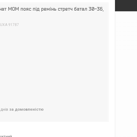
чат МОМ пояс під ремінь стретч батал 30-36,
UXA 91787
 днів
за домовленістю
китний