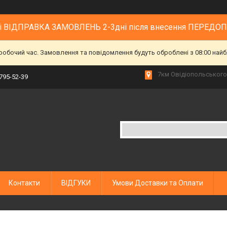
 і ВІДПРАВКА ЗАМОВЛЕНЬ 2-3дні після внесення ПЕРЕДО
еробочий час. Замовлення та повідомлення будуть оброблені з 08:00 найб
7км Овідіопольського 
 795-52-39
Контакти
ВІДГУКИ
Умови Доставки та Оплати