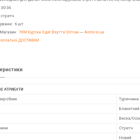
 30-36
 стретч
уванні: 6 шт
 Магазин:
7КМ Куртки Одяг Взуття Оптом
―
Anmir.in.ua
езплатної ДОСТАВКИ
еристики
І АТРИБУТИ
 виробник
Туреччина
Блакитний
Весна/Осі
нини
Стретч
Новий