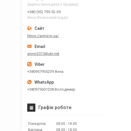
Дарина (менеджер з продажу)
+380 (95) 795-52-39
Анна-Фінансовий відділ
https://anmir.in.ua/
anmir2015@ukr.net
+380957955239 Анна
+380975601238 Володимир
Графік роботи
Понеділок
08:00
18:00
Вівторок
08:00
18:00