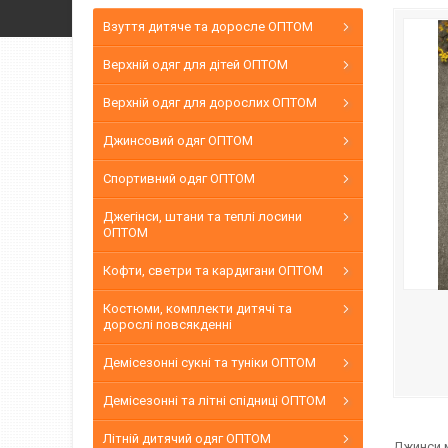
Взуття дитяче та доросле ОПТОМ
Верхній одяг для дітей ОПТОМ
Верхній одяг для дорослих ОПТОМ
Джинсовий одяг ОПТОМ
Спортивний одяг ОПТОМ
Джегінси, штани та теплі лосини
ОПТОМ
Кофти, светри та кардигани ОПТОМ
Костюми, комплекти дитячі та
дорослі повсякденні
Демісезонні сукні та туніки ОПТОМ
Демісезонні та літні спідниці ОПТОМ
Літній дитячий одяг ОПТОМ
Джинси м