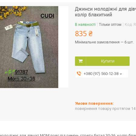
Джинси молодіжні для дів
колір блакитний
В наявності
Тільки оптом
Код:
R
835 ₴
Мінімальне замовлення — 6 шт.
Купити
+380 (97) 560-12-38
повернення товару протягом 14
олодіжні для дівчат МОМ пояс під ремінь стретч батал 30-36, колір бла