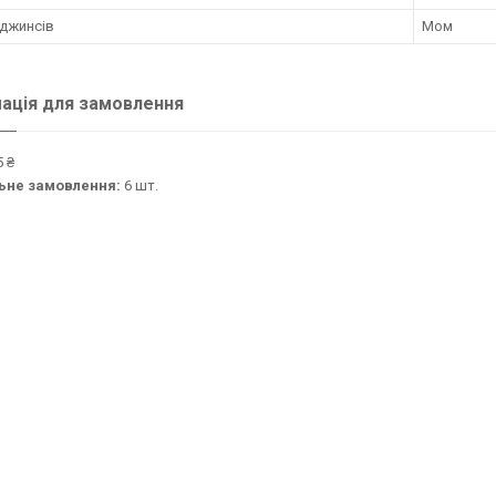
 джинсів
Мом
ація для замовлення
 ₴
ьне замовлення:
6 шт.