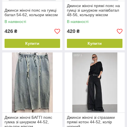
Джинси жіночі прямі пояс на
Джинси жіночі пояс на гумці
гумці зі шнурком напівбатал
батал 54-62, кольори міксом
48-56, кольору міксом
В наявності
В наявності
426
420
₴
₴
Купити
Купити
Джинси жіночі БАГГІ пояс
Джинси жіночі зі стразами
гумка зі шнурком 44-52,
прямі котон 44-52, колір
кольори міксом
чорний