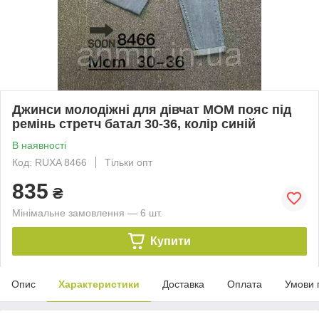
Джинси молодіжні для дівчат МОМ пояс під
ремінь стретч батал 30-36, колір синій
В наявності
Код: RUXA 8466
Тільки опт
835
₴
Мінімальне замовлення — 6 шт.
Купити
Опис
Характеристики
Доставка
Оплата
Умови 