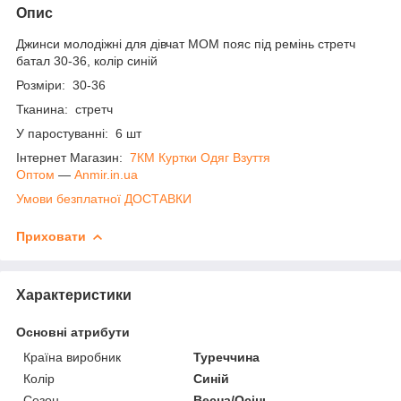
Опис
Джинси молодіжні для дівчат МОМ пояс під ремінь стретч
батал 30-36, колір синій
Розміри: 30-36
Тканина: стретч
У паростуванні: 6 шт
Інтернет Магазин:
7КМ Куртки Одяг Взуття
Оптом
―
Anmir.in.ua
Умови безплатної ДОСТАВКИ
Приховати
Характеристики
Основні атрибути
Країна виробник
Туреччина
Колір
Синій
Сезон
Весна/Осінь