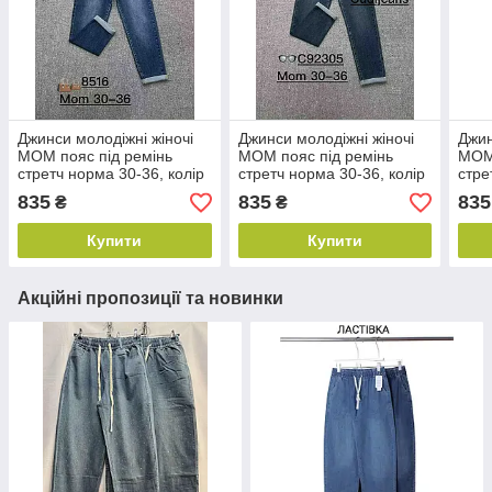
Джинси молодіжні жіночі
Джинси молодіжні жіночі
Джин
МОМ пояс під ремінь
МОМ пояс під ремінь
МОМ 
стретч норма 30-36, колір
стретч норма 30-36, колір
стре
синій
синій
сині
835
835
835
₴
₴
Купити
Купити
Акційні пропозиції та новинки