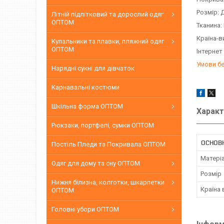
Розмір: 
Літній підлітковий та дорослий одяг
ОПТОМ
Тканина:
Країна-в
Купальники та плавки, пляжний одяг
ОПТОМ
Інтернет
Умови б
Нарядні сукні для дівчаток
Карнавальні костюми
Шкільна форма ОПТОМ
Характ
Рюкзаки, портфелі, сумки ОПТОМ
ОСНОВ
Постіль Пледи та Покривала ОПТОМ
Матері
Одяг для дому та сну ОПТОМ
Розмір
Нижня білизна, колготки, шкарпетки
Країна
ОПТОМ
Головні убори ОПТОМ