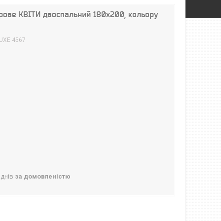
рове КВІТИ двоспальний 180х200, кольору
UXE 4567
 днів
за домовленістю