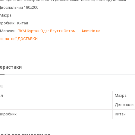
Двоспальний 180х200
 Махра
иробник: Китай
 Магазин:
7КМ Куртки Одяг Взуття Оптом
―
Anmir.in.ua
езплатної ДОСТАВКИ
еристики
НІ
ал
Махра
Двоспаль
 виробник
Китай