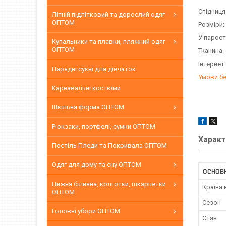
Спідниця
Літній підлітковий та дорослий одяг
ОПТОМ
Розміри:
У парост
Купальники та плавки, пляжний одяг
ОПТОМ
Тканина:
Інтернет
Нарядні сукні для дівчаток
Умови б
Карнавальні костюми
Шкільна форма ОПТОМ
Рюкзаки, портфелі, сумки ОПТОМ
Характ
Постіль Пледи та Покривала ОПТОМ
Одяг для дому та сну ОПТОМ
ОСНОВН
Нижня білизна, колготки, шкарпетки
Країна
ОПТОМ
Сезон
Головні убори ОПТОМ
Стан