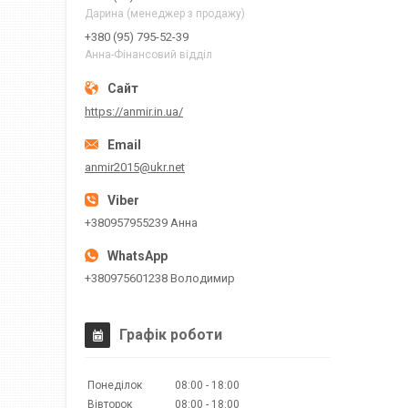
Дарина (менеджер з продажу)
+380 (95) 795-52-39
Анна-Фінансовий відділ
https://anmir.in.ua/
anmir2015@ukr.net
+380957955239 Анна
+380975601238 Володимир
Графік роботи
Понеділок
08:00
18:00
Вівторок
08:00
18:00