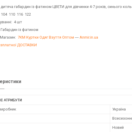
 дитяча габардин із фатином ЦВЕТИ для дівчинки 4-7 років, синього кол
 104 110 116 122
уванні: 4 шт
 Габардин із фатином
 Магазин:
7КМ Куртки Одяг Взуття Оптом
―
Anmir.in.ua
езплатної ДОСТАВКИ
еристики
І АТРИБУТИ
 виробник
Україна
Всесезонн
Новий