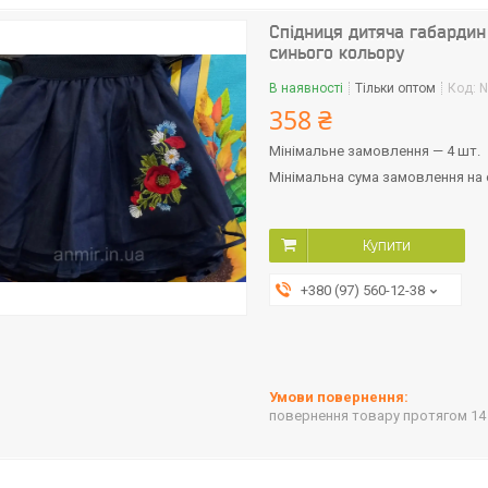
Спідниця дитяча габардин 
синього кольору
В наявності
Тільки оптом
Код:
N
358 ₴
Мінімальне замовлення — 4 шт.
Мінімальна сума замовлення на с
Купити
+380 (97) 560-12-38
повернення товару протягом 14