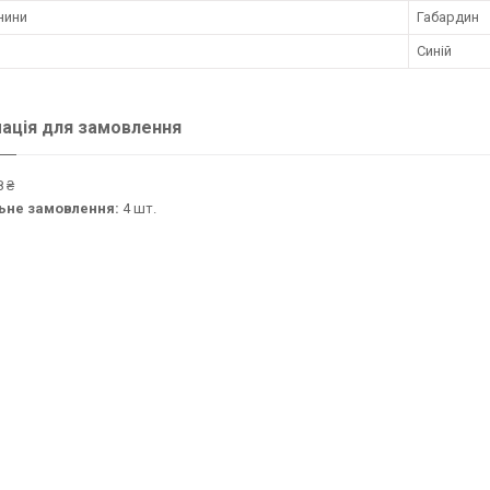
нини
Габардин
Синій
ація для замовлення
 ₴
ьне замовлення:
4 шт.