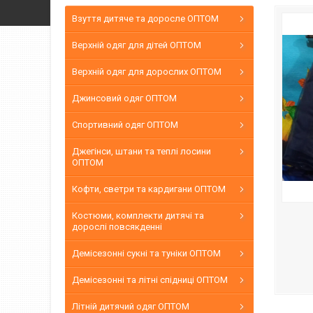
Взуття дитяче та доросле ОПТОМ
Верхній одяг для дітей ОПТОМ
Верхній одяг для дорослих ОПТОМ
Джинсовий одяг ОПТОМ
Спортивний одяг ОПТОМ
Джегінси, штани та теплі лосини
ОПТОМ
Кофти, светри та кардигани ОПТОМ
Костюми, комплекти дитячі та
дорослі повсякденні
Демісезонні сукні та туніки ОПТОМ
Демісезонні та літні спідниці ОПТОМ
Літній дитячий одяг ОПТОМ