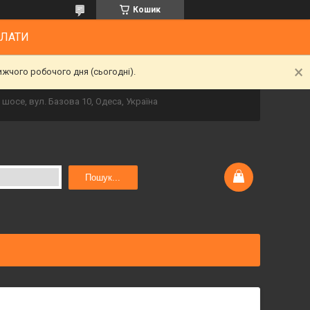
Кошик
ПЛАТИ
ижчого робочого дня (сьогодні).
шосе, вул. Базова 10, Одеса, Україна
Пошук...