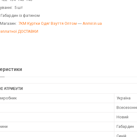
уванні: 5 шт
 Габардин із фатином
 Магазин:
7КМ Куртки Одяг Взуття Оптом
―
Anmir.in.ua
езплатної ДОСТАВКИ
еристики
І АТРИБУТИ
 виробник
Україна
Всесезонн
Новий
нини
Габардин
Синій