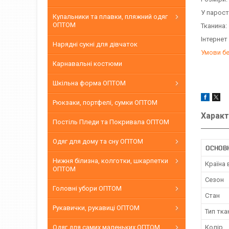
У парост
Купальники та плавки, пляжний одяг
ОПТОМ
Тканина:
Інтернет
Нарядні сукні для дівчаток
Умови б
Карнавальні костюми
Шкільна форма ОПТОМ
Рюкзаки, портфелі, сумки ОПТОМ
Характ
Постіль Пледи та Покривала ОПТОМ
Одяг для дому та сну ОПТОМ
ОСНОВН
Нижня білизна, колготки, шкарпетки
Країна
ОПТОМ
Сезон
Головні убори ОПТОМ
Стан
Рукавички, рукавиці ОПТОМ
Тип тка
Одяг для самих маленьких ОПТОМ
Колір