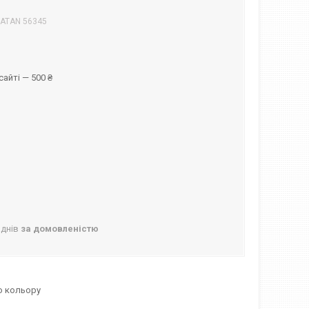
ATAN 56345
айті — 500 ₴
 днів
за домовленістю
го кольору