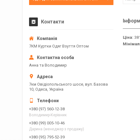
Інформ
Контакти
Ціна:
381
Мінімал
7КМ Куртки Одяг Взуття Оптом
Анна та Володимир
7км Овідіопольського шосе, вул. Базова
10, Одеса, Україна
+380 (97) 560-12-38
Володимир-Керівник
+380 (99) 005-10-46
Дарина (менеджер з продажу)
+380 (95) 795-52-39