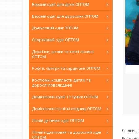
Верхній одяг для дітей ОПТОМ
Верхній одяг для дорослих ОПТОМ
Джинсовий одяг ОПТОМ
Спортивний одяг ОПТОМ
Джегінси, штани та теплі лосини
ОПТОМ
Кофти, светри та кардигани ОПТОМ
Костюми, комплекти дитячі та
дорослі повсякденні
Демісезонні сукні та туніки ОПТОМ
Демісезонні та літні спідниці ОПТОМ
Літній дитячий одяг ОПТОМ
Спідниця
Літній підлітковий та дорослий одяг
ОПТОМ
Розміри: