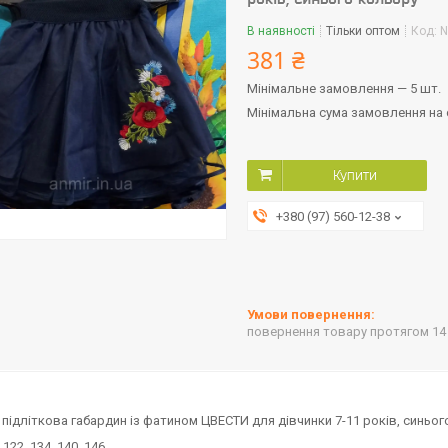
В наявності
Тільки оптом
Код:
N
381 ₴
Мінімальне замовлення — 5 шт.
Мінімальна сума замовлення на с
Купити
+380 (97) 560-12-38
повернення товару протягом 14
 підліткова габардин із фатином ЦВЕСТИ для дівчинки 7-11 років, синьо
 122 134 140 146