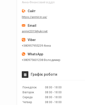
Анна-Фінансовий відділ
https://anmir.in.ua/
anmir2015@ukr.net
+380957955239 Анна
+380975601238 Володимир
Графік роботи
Понеділок
08:00
18:00
Вівторок
08:00
18:00
Середа
08:00
18:00
Четвер
08:00
18:00