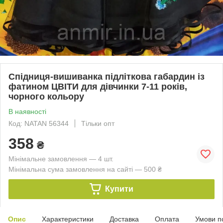
Спідниця-вишиванка підліткова габардин із
фатином ЦВІТИ для дівчинки 7-11 років,
чорного кольору
В наявності
Код: NATAN 56344
Тільки опт
358
₴
Мінімальне замовлення — 4 шт.
Мінімальна сума замовлення на сайті — 500 ₴
Купити
Опис
Характеристики
Доставка
Оплата
Умови п