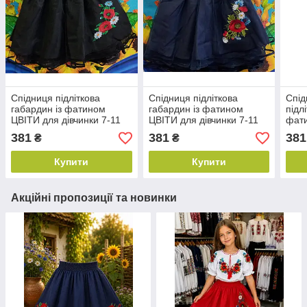
Спідниця підліткова
Спідниця підліткова
Спід
габардин із фатином
габардин із фатином
підл
ЦВІТИ для дівчинки 7-11
ЦВІТИ для дівчинки 7-11
фат
років, чорного кольору
років, синього кольору
дівч
381
381
381
₴
₴
чорн
Купити
Купити
Акційні пропозиції та новинки