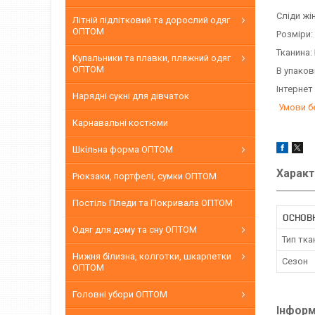
Сліди жі
Літній підлітковий та дорослий одяг
ОПТОМ
Розміри:
Тканина:
Купальники та плавки, пляжний одяг
ОПТОМ
В упаков
Інтернет
Нарядні сукні для дівчаток
Умови б
Карнавальні костюми
Шкільна форма ОПТОМ
Характ
Рюкзаки, портфелі, сумки ОПТОМ
Постіль Пледи та Покривала ОПТОМ
ОСНОВ
Одяг для дому та сну ОПТОМ
Тип тка
Нижня білизна, колготки, шкарпетки
Сезон
ОПТОМ
Головні убори ОПТОМ
Інформ