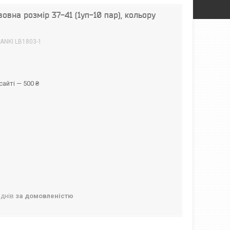
овна розмір 37-41 (1уп-10 пар), кольору
ANKI LB1803-1
р
айті — 500 ₴
 днів
за домовленістю