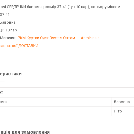
ночі СЕРДЕЧКИ бавовна розмір 37-41 (1уп-10 пар), кольору міксом
 37-41
 Бавовна
ці: 10 пар
 Магазин:
7КМ Куртки Одяг Взуття Оптом
―
Anmir.in.ua
езплатної ДОСТАВКИ
еристики
НІ
нини
Бавовна
Літо
ація для замовлення