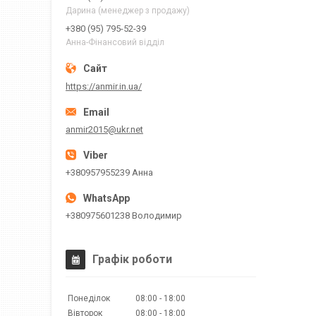
Дарина (менеджер з продажу)
+380 (95) 795-52-39
Анна-Фінансовий відділ
https://anmir.in.ua/
anmir2015@ukr.net
+380957955239 Анна
+380975601238 Володимир
Графік роботи
Понеділок
08:00
18:00
Вівторок
08:00
18:00