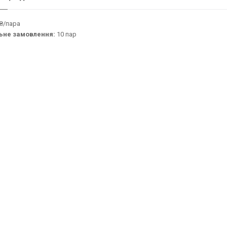
₴/пара
ьне замовлення:
10 пар