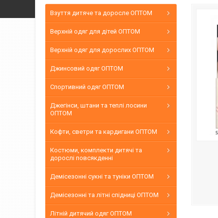
Взуття дитяче та доросле ОПТОМ
Верхній одяг для дітей ОПТОМ
Верхній одяг для дорослих ОПТОМ
Джинсовий одяг ОПТОМ
Спортивний одяг ОПТОМ
Джегінси, штани та теплі лосини
ОПТОМ
Кофти, светри та кардигани ОПТОМ
Костюми, комплекти дитячі та
дорослі повсякденні
Демісезонні сукні та туніки ОПТОМ
Демісезонні та літні спідниці ОПТОМ
Літній дитячий одяг ОПТОМ