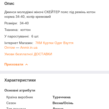
Опис
Джинси молодіжні жіночі СКЕЙТЕР пояс під ремінь котон
норма 34-40, колір кремовий
Розміри: 34-40
Тканина: коттон
У паростуванні: 6 шт.
Інтернет Магазин:
7КМ Куртки Одяг Взуття
Оптом
―
Anmir.in.ua
Умови безплатної ДОСТАВКИ
Приховати
Характеристики
Основні атрибути
Країна виробник
Туреччина
Сезон
Весна/Осінь
Тип тканини
Джинс