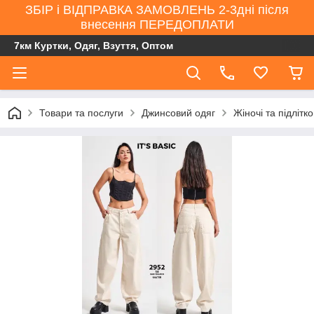
ЗБІР і ВІДПРАВКА ЗАМОВЛЕНЬ 2-3дні після
внесення ПЕРЕДОПЛАТИ
7км Куртки, Одяг, Взуття, Оптом
Товари та послуги
Джинсовий одяг
Жіночі та підлітк