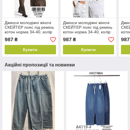
Джинси молодіжні жіночі
Джинси молодіжні жіночі
Джин
СКЕЙТЕР пояс під ремінь
СКЕЙТЕР пояс під ремінь
СКЕЙ
котон норма 34-40, колір
котон норма 34-40, колір
кото
коричневий
білий
кори
987
987
987
₴
₴
Купити
Купити
Акційні пропозиції та новинки