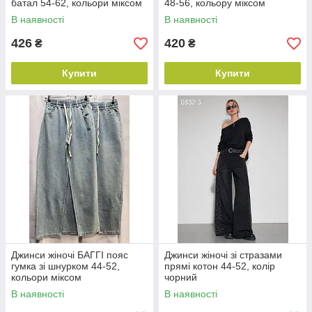
батал 54-62, кольори міксом
48-56, кольору міксом
В наявності
В наявності
426
420
₴
₴
Купити
Купити
Джинси жіночі БАГГІ пояс
Джинси жіночі зі стразами
гумка зі шнурком 44-52,
прямі котон 44-52, колір
кольори міксом
чорний
В наявності
В наявності