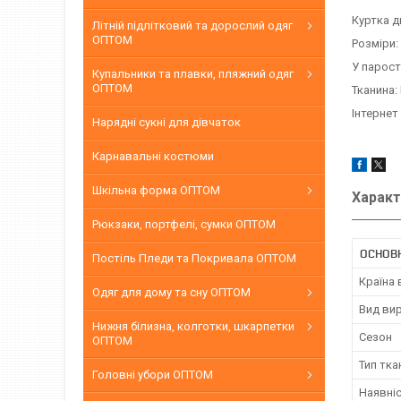
Куртка д
Літній підлітковий та дорослий одяг
ОПТОМ
Розміри:
У парост
Купальники та плавки, пляжний одяг
ОПТОМ
Тканина:
Інтернет
Нарядні сукні для дівчаток
Карнавальні костюми
Шкільна форма ОПТОМ
Характ
Рюкзаки, портфелі, сумки ОПТОМ
ОСНОВ
Постіль Пледи та Покривала ОПТОМ
Країна
Одяг для дому та сну ОПТОМ
Вид ви
Нижня білизна, колготки, шкарпетки
Сезон
ОПТОМ
Тип тка
Головні убори ОПТОМ
Наявні