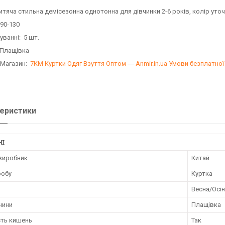
итяча стильна демісезонна однотонна для дівчинки 2-6 років, колір ут
 90-130
уванні: 5 шт.
 Плащівка
 Магазин:
7КМ Куртки Одяг Взуття Оптом
―
Anmir.in.ua
Умови безплатно
еристики
НІ
 виробник
Китай
робу
Куртка
Весна/Осі
нини
Плащівка
сть кишень
Так