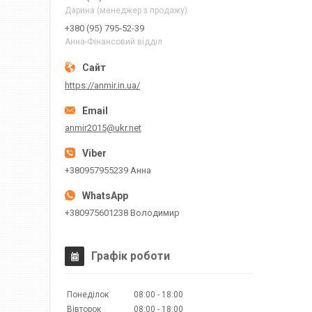
Дарина (менеджер з продажу)
+380 (95) 795-52-39
Анна-Фінансовий відділ
https://anmir.in.ua/
anmir2015@ukr.net
+380957955239 Анна
+380975601238 Володимир
Графік роботи
Понеділок
08:00
18:00
Вівторок
08:00
18:00