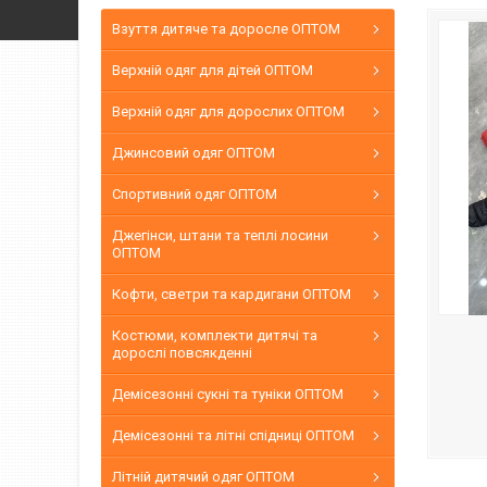
Взуття дитяче та доросле ОПТОМ
Верхній одяг для дітей ОПТОМ
Верхній одяг для дорослих ОПТОМ
Джинсовий одяг ОПТОМ
Спортивний одяг ОПТОМ
Джегінси, штани та теплі лосини
ОПТОМ
Кофти, светри та кардигани ОПТОМ
Костюми, комплекти дитячі та
дорослі повсякденні
Демісезонні сукні та туніки ОПТОМ
Демісезонні та літні спідниці ОПТОМ
Літній дитячий одяг ОПТОМ