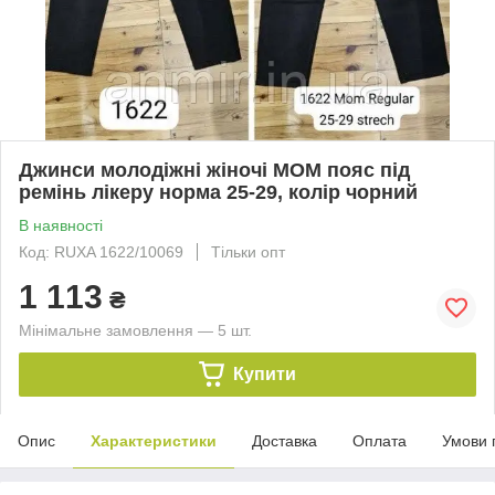
Джинси молодіжні жіночі МОМ пояс під
ремінь лікеру норма 25-29, колір чорний
В наявності
Код: RUXA 1622/10069
Тільки опт
1 113
₴
Мінімальне замовлення — 5 шт.
Купити
Опис
Характеристики
Доставка
Оплата
Умови 