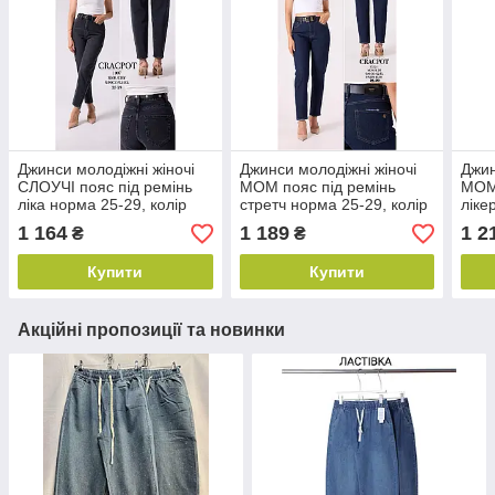
Джинси молодіжні жіночі
Джинси молодіжні жіночі
Джин
СЛОУЧІ пояс під ремінь
МОМ пояс під ремінь
МОМ 
ліка норма 25-29, колір
стретч норма 25-29, колір
ліке
чорний
синій
сині
1 164
1 189
1 2
₴
₴
Купити
Купити
Акційні пропозиції та новинки