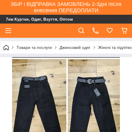
ЗБІР і ВІДПРАВКА ЗАМОВЛЕНЬ 2-3дні після
внесення ПЕРЕДОПЛАТИ
7км Куртки, Одяг, Взуття, Оптом
Товари та послуги
Джинсовий одяг
Жіночі та підлітк