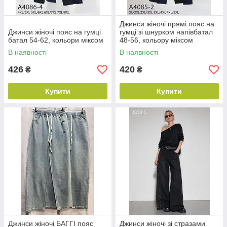
Джинси жіночі прямі пояс на
Джинси жіночі пояс на гумці
гумці зі шнурком напівбатал
батал 54-62, кольори міксом
48-56, кольору міксом
В наявності
В наявності
426
420
₴
₴
Купити
Купити
Джинси жіночі БАГГІ пояс
Джинси жіночі зі стразами