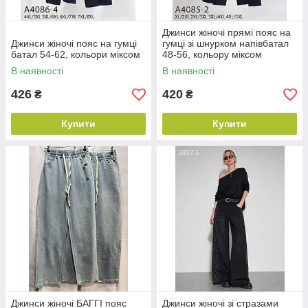
Джинси жіночі прямі пояс на
Джинси жіночі пояс на гумці
гумці зі шнурком напівбатал
батал 54-62, кольори міксом
48-56, кольору міксом
В наявності
В наявності
426
420
₴
₴
Купити
Купити
Джинси жіночі БАГГІ пояс
Джинси жіночі зі стразами