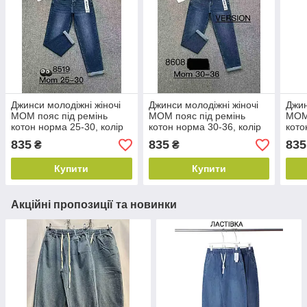
Джинси молодіжні жіночі
Джинси молодіжні жіночі
Джин
МОМ пояс під ремінь
МОМ пояс під ремінь
МОМ 
котон норма 25-30, колір
котон норма 30-36, колір
кото
синій
синій
сині
835
835
835
₴
₴
Купити
Купити
Акційні пропозиції та новинки