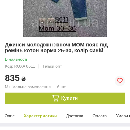
Джинси молодіжні жіночі МОМ пояс під
ремінь котон норма 25-30, колір синій
В наявності
Код: RUXA 8611
Тільки опт
835
₴
Мінімальне замовлення — 6 шт.
Купити
Опис
Характеристики
Доставка
Оплата
Умови 