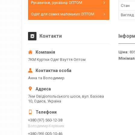
Рукавички, рукавиці ОПТОМ
Стан
Одяг для самих маленьких ОПТОМ
Вигляд
Контакти
Інформ
Ціна:
835
Мінімал
7КМ Куртки Одяг Взуття Оптом
Анна та Володимир
7км Овідіопольського шосе, вул. Базова
10, Одеса, Україна
+380 (97) 560-12-38
Володимир-Керівник
+380 (99) 005-10-46