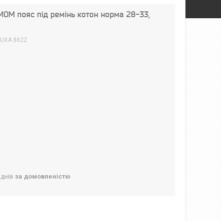
МОМ пояс під ремінь котон норма 28-33,
UXA 8622
 днів
за домовленістю