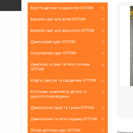
Взуття дитяче та доросле ОПТОМ
Верхній одяг для дітей ОПТОМ
Верхній одяг для дорослих ОПТОМ
Джинсовий одяг ОПТОМ
Спортивний одяг ОПТОМ
Джегінси, штани та теплі лосини
ОПТОМ
Кофти, светри та кардигани ОПТОМ
Костюми, комплекти дитячі та
дорослі повсякденні
Демісезонні сукні та туніки ОПТОМ
Демісезонні та літні спідниці ОПТОМ
Літній дитячий одяг ОПТОМ
Джинси м