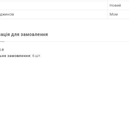
Новий
 джинсів
Мом
ація для замовлення
 ₴
ьне замовлення:
6 шт.