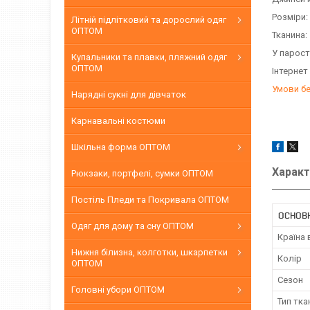
Розміри:
Літній підлітковий та дорослий одяг
ОПТОМ
Тканина:
У парост
Купальники та плавки, пляжний одяг
ОПТОМ
Інтернет
Умови б
Нарядні сукні для дівчаток
Карнавальні костюми
Шкільна форма ОПТОМ
Характ
Рюкзаки, портфелі, сумки ОПТОМ
Постіль Пледи та Покривала ОПТОМ
ОСНОВН
Одяг для дому та сну ОПТОМ
Країна
Нижня білизна, колготки, шкарпетки
Колір
ОПТОМ
Сезон
Головні убори ОПТОМ
Тип тка