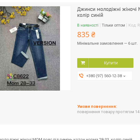
Джинси молодіжні жіночі 
колір синій
В наявності
Тільки оптом
Код:
R
835 ₴
Мінімальне замовлення — 6 шт.
Купити
+380 (97) 560-12-38
повернення товару протягом 14
олодіжні жіночі МОМ пояс під ремінь котон норма 28-33, колір синій