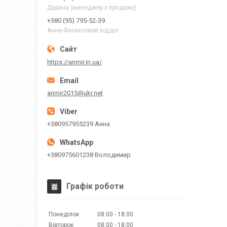
Дарина (менеджер з продажу)
+380 (95) 795-52-39
Анна-Фінансовий відділ
https://anmir.in.ua/
anmir2015@ukr.net
+380957955239 Анна
+380975601238 Володимир
Графік роботи
Понеділок
08:00
18:00
Вівторок
08:00
18:00