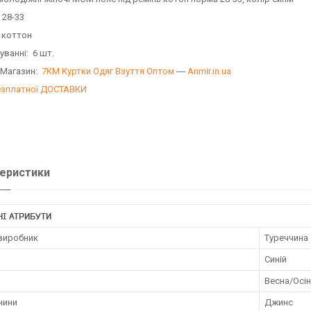
 28-33
 коттон
уванні: 6 шт.
 Магазин:
7КМ Куртки Одяг Взуття Оптом
―
Anmir.in.ua
езплатної ДОСТАВКИ
еристики
І АТРИБУТИ
 виробник
Туреччина
Синій
Весна/Осі
нини
Джинс