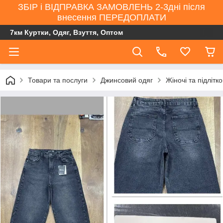
ЗБІР і ВІДПРАВКА ЗАМОВЛЕНЬ 2-3дні після
внесення ПЕРЕДОПЛАТИ
7км Куртки, Одяг, Взуття, Оптом
Товари та послуги
Джинсовий одяг
Жіночі та підлітк