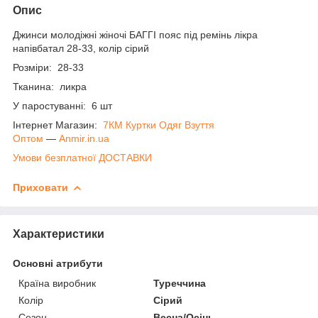
Опис
Джинси молодіжні жіночі БАГГІ пояс під ремінь лікра
напівбатал 28-33, колір сірий
Розміри: 28-33
Тканина: ликра
У паростуванні: 6 шт
Інтернет Магазин:
7КМ Куртки Одяг Взуття
Оптом
―
Anmir.in.ua
Умови безплатної ДОСТАВКИ
Приховати
Характеристики
Основні атрибути
Країна виробник
Туреччина
Колір
Сірий
Сезон
Весна/Осінь