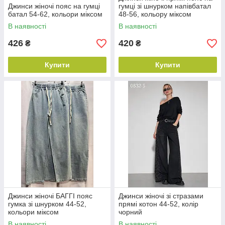
Джинси жіночі пояс на гумці
гумці зі шнурком напівбатал
батал 54-62, кольори міксом
48-56, кольору міксом
В наявності
В наявності
426
420
₴
₴
Купити
Купити
Джинси жіночі БАГГІ пояс
Джинси жіночі зі стразами
гумка зі шнурком 44-52,
прямі котон 44-52, колір
кольори міксом
чорний
В наявності
В наявності