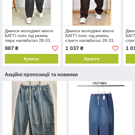
Джинси молодіжні жіночі
Джинси молодіжні жіночі
Джин
БАГГІ пояс під ремінь
БАГГІ пояс під ремінь
БАГГ
лікра напівбатал 28-33,
стретч напівбатал 28-33,
стре
колір графіт
колір коричневий
колі
987
1 037
1 0
₴
₴
Купити
Купити
Акційні пропозиції та новинки