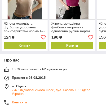
Жіноча молодіжна
Жіноча молодіжна
Жіно
футболка укорочена
футболка укорочена
укор
принт-трикотаж норма 42-
однотонна рубчик норма
рубч
48, колір уточнюйте під
42-46, кольору міксом
коль
124
198
156
₴
₴
час замовлення
Купити
Купити
Про нас
100% позитивних з 62 відгуків за рік
Працює з 26.08.2015
м. Одеса
7км Овідіопольського шосе, вул. Базова 10, Одеса,
Україна
Контакти