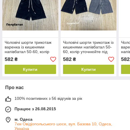
Чоловічі шорти трикотаж
Чоловічі шорти трикотаж із
Чоло
варенка із кишенями
кишенями напівбатал 50-
варе
напівбатал 50-60, колір
60, колір уточнюйте під
напі
темно-синій
час замовлення
темн
582
582
582
₴
₴
Купити
Купити
Про нас
100% позитивних з 56 відгуків за рік
Працює з 26.08.2015
м. Одеса
7км Овідіопольського шосе, вул. Базова 10, Одеса,
Україна