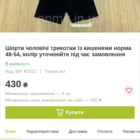
Шорти чоловічі трикотаж із кишенями норма
48-54, колір уточнюйте під час замовлення
В наявності
Код: 897 67021
Тільки опт
430
₴
Мінімальне замовлення — 4 шт.
Мінімальна сума замовлення на сайті — 500 ₴
Купити
Опис
Характеристики
Доставка
Оплата
Умови п