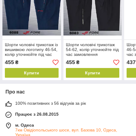
Шорти чоловічі трикотаж із
Шорти чоловічі трикотаж
Шорт
вишивкою логотипу 46-54,
54-62, колір уточнюйте під
46-5
колір уточнюйте під час
час замовлення
час 
замовлення
455
455
437
₴
₴
Купити
Купити
Про нас
100% позитивних з 56 відгуків за рік
Працює з 26.08.2015
м. Одеса
7км Овідіопольського шосе, вул. Базова 10, Одеса,
Україна