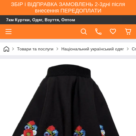
ЗБІР і ВІДПРАВКА ЗАМОВЛЕНЬ 2-3дні після
внесення ПЕРЕДОПЛАТИ
7км Куртки, Одяг, Взуття, Оптом
Товари та послуги
Національний український одяг
С