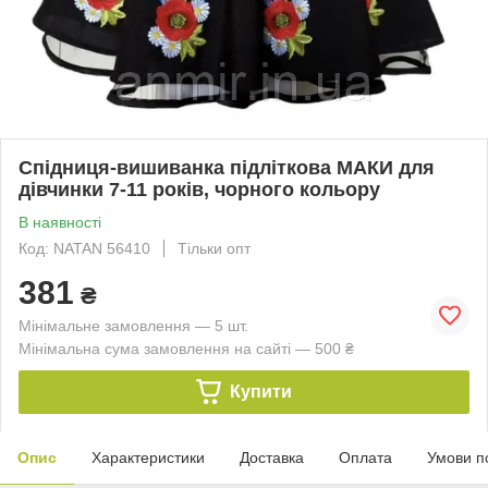
Спідниця-вишиванка підліткова МАКИ для
дівчинки 7-11 років, чорного кольору
В наявності
Код: NATAN 56410
Тільки опт
381
₴
Мінімальне замовлення — 5 шт.
Мінімальна сума замовлення на сайті — 500 ₴
Купити
Опис
Характеристики
Доставка
Оплата
Умови п