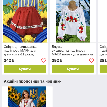
Спідниця-вишиванка
Блузка-
Спід
підліткова МАКИ для
вишиванка підліткова
підл
дівчинки 7-11 років,
МАКИ поплін для дівчинки
дівч
червоного кольору
7-11 років, білого кольору
чорн
342
392
381
₴
₴
Купити
Купити
Акційні пропозиції та новинки