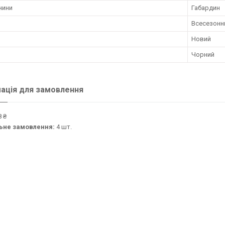
нини
Габардин
Всесезонн
Новий
Чорний
ація для замовлення
 ₴
ьне замовлення:
4 шт.