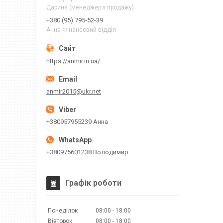
Дарина (менеджер з продажу)
+380 (95) 795-52-39
Анна-Фінансовий відділ
https://anmir.in.ua/
anmir2015@ukr.net
+380957955239 Анна
+380975601238 Володимир
Графік роботи
Понеділок
08:00
18:00
Вівторок
08:00
18:00