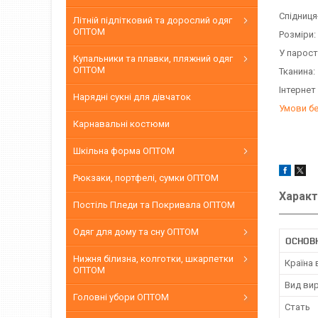
Спідниця
Літній підлітковий та дорослий одяг
ОПТОМ
Розміри:
У парост
Купальники та плавки, пляжний одяг
ОПТОМ
Тканина:
Інтернет
Нарядні сукні для дівчаток
Умови б
Карнавальні костюми
Шкільна форма ОПТОМ
Рюкзаки, портфелі, сумки ОПТОМ
Характ
Постіль Пледи та Покривала ОПТОМ
Одяг для дому та сну ОПТОМ
ОСНОВН
Нижня білизна, колготки, шкарпетки
Країна
ОПТОМ
Вид ви
Головні убори ОПТОМ
Стать