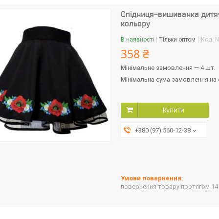
Спідниця-вишиванка дитяч
кольору
В наявності
Тільки оптом
Код:
N
358 ₴
Мінімальне замовлення — 4 шт.
Мінімальна сума замовлення на с
Купити
+380 (97) 560-12-38
повернення товару протягом 14