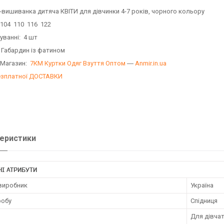
-вишиванка дитяча КВІТИ для дівчинки 4-7 років, чорного кольору
 104 110 116 122
уванні: 4 шт
 Габардин із фатином
 Магазин:
7КМ Куртки Одяг Взуття Оптом
―
Anmir.in.ua
езплатної ДОСТАВКИ
еристики
І АТРИБУТИ
 виробник
Україна
робу
Спідниця
Для дівча