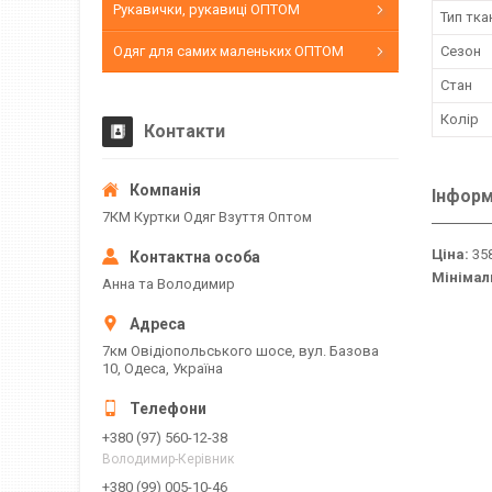
Рукавички, рукавиці ОПТОМ
Тип тка
Одяг для самих маленьких ОПТОМ
Сезон
Стан
Колір
Контакти
Інформ
7КМ Куртки Одяг Взуття Оптом
Ціна:
358
Мінімал
Анна та Володимир
7км Овідіопольського шосе, вул. Базова
10, Одеса, Україна
+380 (97) 560-12-38
Володимир-Керівник
+380 (99) 005-10-46