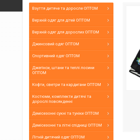
Взуття дитяче та доросле ОПТОМ
Верхній одяг для дітей ОПТОМ
Верхній одяг для дорослих ОПТОМ
Джинсовий одяг ОПТОМ
Спортивний одяг ОПТОМ
Джегінси, штани та теплі лосини
ОПТОМ
Кофти, светри та кардигани ОПТОМ
Костюми, комплекти дитячі та
дорослі повсякденні
Демісезонні сукні та туніки ОПТОМ
Демісезонні та літні спідниці ОПТОМ
Літній дитячий одяг ОПТОМ