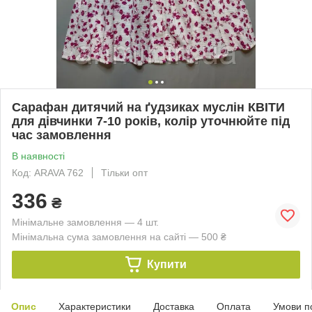
Сарафан дитячий на ґудзиках муслін КВІТИ
для дівчинки 7-10 років, колір уточнюйте під
час замовлення
В наявності
Код: ARAVA 762
Тільки опт
336
₴
Мінімальне замовлення — 4 шт.
Мінімальна сума замовлення на сайті — 500 ₴
Купити
Опис
Характеристики
Доставка
Оплата
Умови п