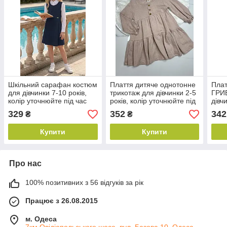
Шкільний сарафан костюм
Плаття дитяче однотонне
Плат
для дівчинки 7-10 років,
трикотаж для дівчинки 2-5
ГРИ
колір уточнюйте під час
років, колір уточнюйте під
дівч
замовлення
час замовлення
уточ
329
352
342
₴
₴
зам
Купити
Купити
Про нас
100% позитивних з 56 відгуків за рік
Працює з 26.08.2015
м. Одеса