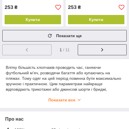
253
253
₴
₴
Купити
Купити
Показати ще
1
/ 11
Влітку більшість хлопчаків проводить час, ганяючи
футбольний м'яч, розводячи багаття або купаючись на
пляжах. Тому одяг на цей період повинна бути максимально
зручною і практичною. Цим параметрам найкраще
відповідають трикотажні або джинсові шорти і бриджі,
представлені в колекції інтернет-магазину Anmir. У нас
Показати все
зібрана дитяча, підлітковий,
доросла одяг
і взуття від відомих
виробників, яку можна придбати оптом на вигідних умовах.
Переваги наших виробів
Про нас
У каталозі представлені шорти і бриджі для хлопчиків, які