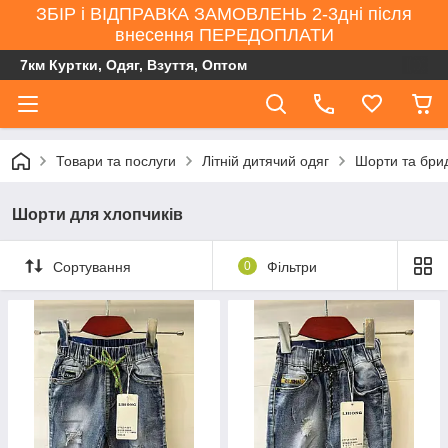
ЗБІР і ВІДПРАВКА ЗАМОВЛЕНЬ 2-3дні після
внесення ПЕРЕДОПЛАТИ
7км Куртки, Одяг, Взуття, Оптом
Товари та послуги
Літній дитячий одяг
Шорти та брид
Шорти для хлопчиків
Сортування
0
Фільтри